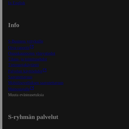
In English
Info
S-Business yrityksille
Oiva-raportit
Osuuskauppojen yhteystiedot
Tilaus- ja toimitusehdot
Tietosuojakäytäntö
Palvelun käyttöehdot
Saavutettavuus
Mobiilisovelluksen saavutettavuus
Mainostajalle
Muuta evästeasetuksia
S-ryhmän palvelut