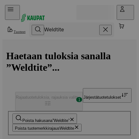
Hyppää sisältöön
Tuotteet
Haetaan tuloksia sanalla
”Weldtite”...
Rajaa
tuotetuloksia, rajauksia valittu
Järjestä
tuotetulokset
1
Poista hakusana
Weldtite
Poista tuotemerkkirajaus
Weldtite