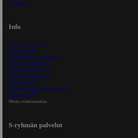
In English
Info
S-Business yrityksille
Oiva-raportit
Osuuskauppojen yhteystiedot
Tilaus- ja toimitusehdot
Tietosuojakäytäntö
Palvelun käyttöehdot
Saavutettavuus
Mobiilisovelluksen saavutettavuus
Mainostajalle
Muuta evästeasetuksia
S-ryhmän palvelut