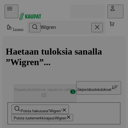
Hyppää sisältöön
Tuotteet
Haetaan tuloksia sanalla
”Wigren”...
Rajaa
tuotetuloksia, rajauksia valittu
Järjestä
tuotetulokset
1
Poista hakusana
Wigren
Poista tuotemerkkirajaus
Wigren