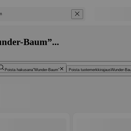
under-Baum”...
Poista hakusana
Wunder-Baum
Poista tuotemerkkirajaus
Wunder-Ba