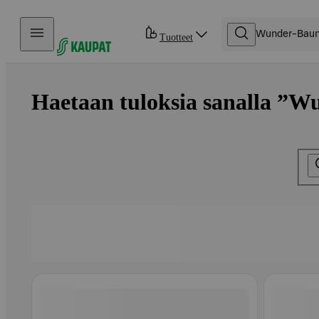
Hyppää sisältöön
Tuotteet
Haetaan tuloksia sanalla ”W