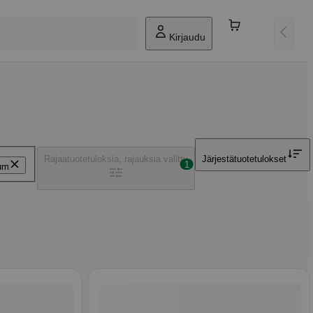
Kirjaudu
Rajaa
tuotetuloksia, rajauksia valittu
Järjestä
tuotetulokset
1
um