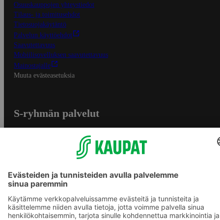
Osuuskauppojen yhteystiedot
Tilaus- ja toimitusehdot
Tietosuojakäytäntö
Palvelun käyttöehdot
Saavutettavuus
Mobiilisovelluksen saavutettavuus
Mainostajalle
Muuta evästeasetuksia
S-ryhmän palvelut
S-ryhmä
Asiakasomistajuus
Yhteishyvä Ruoka -sovellus
S-ostoslista -sovellus
Prisma.fi
Sokos.fi
S-Pankki
Yhteishyvä