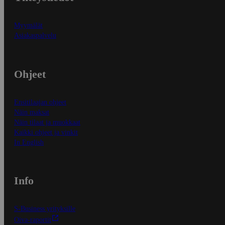
Myymälät
Asiakaspalvelu
Ohjeet
Ensitilaajan ohjeet
Näin maksat
Näin tilaat ja muokkaat
Kaikki ohjeet ja vinkit
In English
Info
S-Business yrityksille
Oiva-raportit