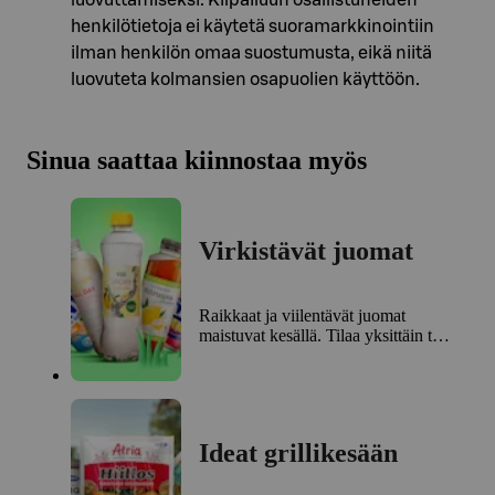
henkilötietoja ei käytetä suoramarkkinointiin
ilman henkilön omaa suostumusta, eikä niitä
luovuteta kolmansien osapuolien käyttöön.
Sinua saattaa kiinnostaa myös
Virkistävät juomat
Raikkaat ja viilentävät juomat
maistuvat kesällä. Tilaa yksittäin tai
isommissa pakkauksissa.
Ideat grillikesään