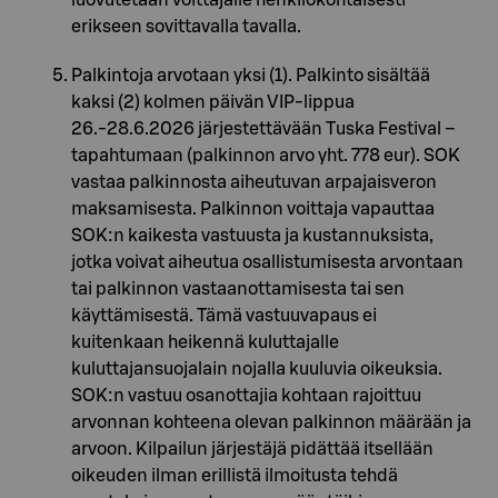
erikseen sovittavalla tavalla.
Palkintoja arvotaan yksi (1). Palkinto sisältää
kaksi (2) kolmen päivän VIP-lippua
26.-28.6.2026 järjestettävään Tuska Festival –
tapahtumaan (palkinnon arvo yht. 778 eur). SOK
vastaa palkinnosta aiheutuvan arpajaisveron
maksamisesta. Palkinnon voittaja vapauttaa
SOK:n kaikesta vastuusta ja kustannuksista,
jotka voivat aiheutua osallistumisesta arvontaan
tai palkinnon vastaanottamisesta tai sen
käyttämisestä. Tämä vastuuvapaus ei
kuitenkaan heikennä kuluttajalle
kuluttajansuojalain nojalla kuuluvia oikeuksia.
SOK:n vastuu osanottajia kohtaan rajoittuu
arvonnan kohteena olevan palkinnon määrään ja
arvoon. Kilpailun järjestäjä pidättää itsellään
oikeuden ilman erillistä ilmoitusta tehdä