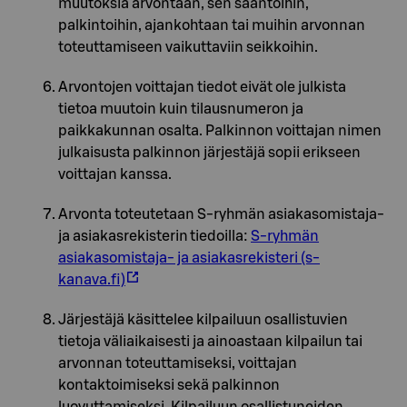
muutoksia arvontaan, sen sääntöihin,
palkintoihin, ajankohtaan tai muihin arvonnan
toteuttamiseen vaikuttaviin seikkoihin.
Arvontojen voittajan tiedot eivät ole julkista
tietoa muutoin kuin tilausnumeron ja
paikkakunnan osalta. Palkinnon voittajan nimen
julkaisusta palkinnon järjestäjä sopii erikseen
voittajan kanssa.
Arvonta toteutetaan S-ryhmän asiakasomistaja-
ja asiakasrekisterin tiedoilla:
S-ryhmän
asiakasomistaja- ja asiakasrekisteri (s-
kanava.fi)
Järjestäjä käsittelee kilpailuun osallistuvien
tietoja väliaikaisesti ja ainoastaan kilpailun tai
arvonnan toteuttamiseksi, voittajan
kontaktoimiseksi sekä palkinnon
luovuttamiseksi. Kilpailuun osallistuneiden