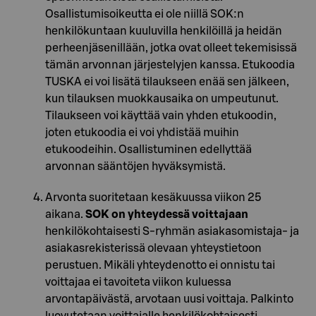
Osallistumisoikeutta ei ole niillä SOK:n
henkilökuntaan kuuluvilla henkilöillä ja heidän
perheenjäsenillään, jotka ovat olleet tekemisissä
tämän arvonnan järjestelyjen kanssa. Etukoodia
TUSKA ei voi lisätä tilaukseen enää sen jälkeen,
kun tilauksen muokkausaika on umpeutunut.
Tilaukseen voi käyttää vain yhden etukoodin,
joten etukoodia ei voi yhdistää muihin
etukoodeihin. Osallistuminen edellyttää
arvonnan sääntöjen hyväksymistä.
Arvonta suoritetaan kesäkuussa viikon 25
aikana.
SOK on yhteydessä voittajaan
henkilökohtaisesti S-ryhmän asiakasomistaja- ja
asiakasrekisterissä olevaan yhteystietoon
perustuen. Mikäli yhteydenotto ei onnistu tai
voittajaa ei tavoiteta viikon kuluessa
arvontapäivästä, arvotaan uusi voittaja. Palkinto
luovutetaan voittajalle henkilökohtaisesti