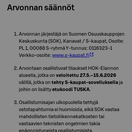
Arvonnan säännöt
Arvonnan järjestäjä on Suomen Osuuskauppojen
Keskuskunta (SOK), Kanavat / S-kaupat, Osoite:
PL 1, 00088 S-ryhmä Y-tunnus: 0116323-1
Verkko-osoite:
www.s-kaupat.fi
Arvontaan osallistuvat tilaukset HOK-Elannon
alueella, jotka on
veloitettu 27.5.–15.6.2026
välillä, jotka on
tehty S-kaupat-sovelluksella
ja
joihin on lisätty
etukoodi TUSKA
.
Osallistumisajan ulkopuolella tehtyjä
ostotapahtumia ei huomioida, eikä SOK vastaa
mahdollisten tietoliikennekatkosten tai
vastaavien teknisten ongelmien takia
epäonnistuneista osallistumisista.