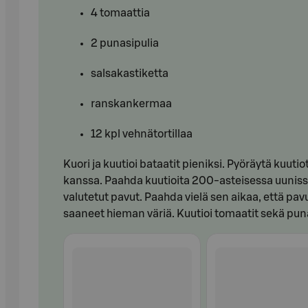
4 tomaattia
2 punasipulia
salsakastiketta
ranskankermaa
12 kpl vehnätortillaa
Kuori ja kuutioi bataatit pieniksi. Pyöräytä kuut
kanssa. Paahda kuutioita 200-asteisessa uunissa 
valutetut pavut. Paahda vielä sen aikaa, että pa
saaneet hieman väriä. Kuutioi tomaatit sekä punasi
Ohita listaus