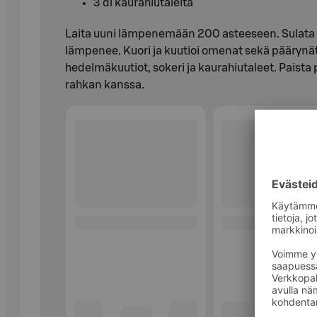
3 dl kaurahiutaleita
Laita uuni lämpenemään 200 asteeseen. Sulata v
lämpenee. Kuori ja kuutioi omenat sekä päärynät
hedelmäkuutiot, sokeri ja kaurahiutaleet. Paista 
rahkan kanssa.
Ohita listaus