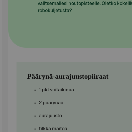
valitsemallesi noutopisteelle. Oletko kokeill
robokuljetusta?
Päärynä-aurajuustopiiraat
1 pkt voitaikinaa
2 päärynää
aurajuusto
tilkka maitoa