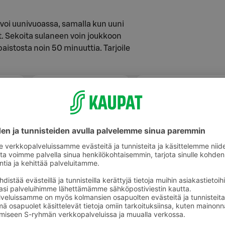
oi uunivuoassa, samalla kun uuni
. Sekoita sulaneen voin joukkoon
paistosta noin 50 minuuttia. Tarjoile