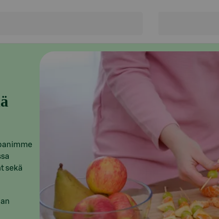
iä
mppanimme
ssa
t sekä
aan