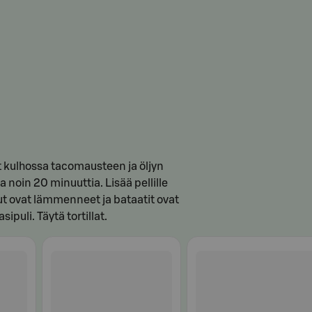
iot kulhossa tacomausteen ja öljyn
noin 20 minuuttia. Lisää pellille
vut ovat lämmenneet ja bataatit ovat
puli. Täytä tortillat.