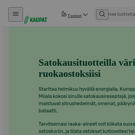
Hyppää sisältöön
Tuotteet
Satokausituotteilla vär
ruokaostoksiisi
Starttaa helmikuu hyvällä energialla. Ku
Miiala kokosi sinulle satokausireseptejä, joi
maistuvat sitrushedelmät, omenat, päärynä
bataatti.
Tarvitsemasi raaka-aineet voit klikata suor
ostoskoriin, ja tilata ostokset kotiovellesi tai