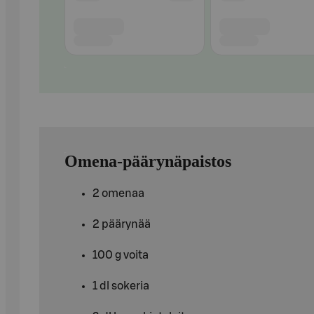
Omena-päärynäpaistos
2 omenaa
2 päärynää
100 g voita
1 dl sokeria