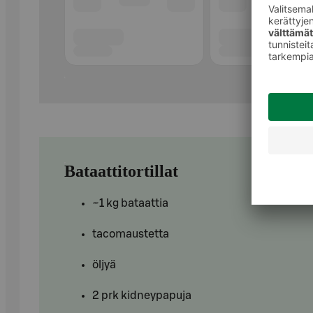
Bataattitortillat
~1 kg bataattia
tacomaustetta
öljyä
2 prk kidneypapuja