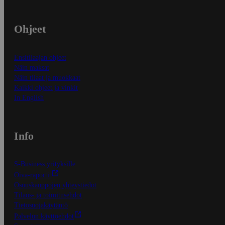
Ohjeet
Ensitilaajan ohjeet
Näin maksat
Näin tilaat ja muokkaat
Kaikki ohjeet ja vinkit
In English
Info
S-Business yrityksille
Oiva-raportit
Osuuskauppojen yhteystiedot
Tilaus- ja toimitusehdot
Tietosuojakäytäntö
Palvelun käyttöehdot