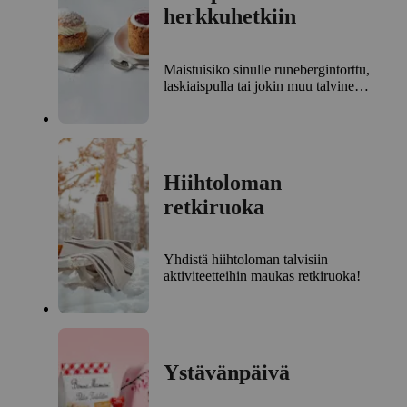
herkkuhetkiin
Maistuisiko sinulle runebergintorttu,
laskiaispulla tai jokin muu talvinen
herkku?
Hiihtoloman
retkiruoka
Yhdistä hiihtoloman talvisiin
aktiviteetteihin maukas retkiruoka!
Ystävänpäivä