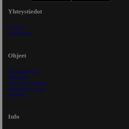
Yhteystiedot
Myymälät
Asiakaspalvelu
Ohjeet
Ensitilaajan ohjeet
Näin maksat
Näin tilaat ja muokkaat
Kaikki ohjeet ja vinkit
In English
Info