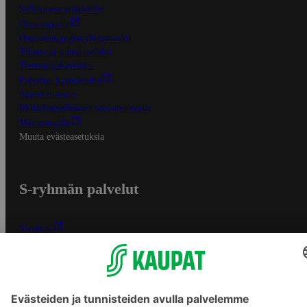
S-Business yrityksille
Oiva-raportit
Osuuskauppojen yhteystiedot
Tilaus- ja toimitusehdot
Tietosuojakäytäntö
Palvelun käyttöehdot
Saavutettavuus
Mobiilisovelluksen saavutettavuus
Mainostajalle
Muuta evästeasetuksia
S-ryhmän palvelut
S-ryhmä
Asiakasomistajuus
Yhteishyvä Ruoka -sovellus
S-ostoslista -sovellus
Prisma.fi
Sokos.fi