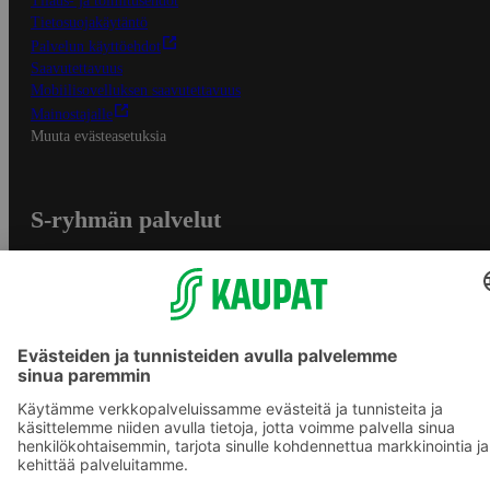
Tilaus- ja toimitusehdot
Tietosuojakäytäntö
Palvelun käyttöehdot
Saavutettavuus
Mobiilisovelluksen saavutettavuus
Mainostajalle
Muuta evästeasetuksia
S-ryhmän palvelut
S-ryhmä
Asiakasomistajuus
Yhteishyvä Ruoka -sovellus
S-ostoslista -sovellus
Prisma.fi
Sokos.fi
S-Pankki
Yhteishyvä
Sokos Hotels