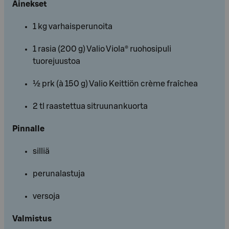
Ainekset
1 kg varhaisperunoita
1 rasia (200 g) Valio Viola® ruohosipuli
tuorejuustoa
½ prk (à 150 g) Valio Keittiön crème fraîchea
2 tl raastettua sitruunankuorta
Pinnalle
silliä
perunalastuja
versoja
Valmistus