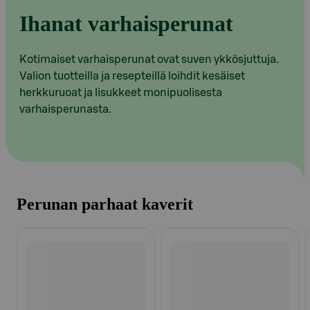
Ihanat varhaisperunat
Kotimaiset varhaisperunat ovat suven ykkösjuttuja.
Valion tuotteilla ja resepteillä loihdit kesäiset
herkkuruoat ja lisukkeet monipuolisesta
varhaisperunasta.
Perunan parhaat kaverit
Ohita listaus