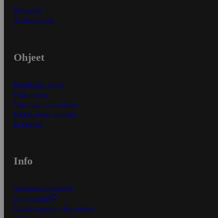
Myymälät
Asiakaspalvelu
Ohjeet
Ensitilaajan ohjeet
Näin maksat
Näin tilaat ja muokkaat
Kaikki ohjeet ja vinkit
In English
Info
S-Business yrityksille
Oiva-raportit
Osuuskauppojen yhteystiedot