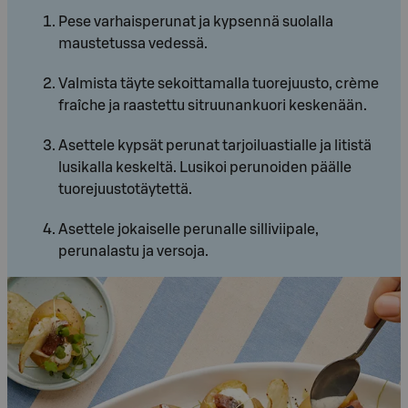
Pese varhaisperunat ja kypsennä suolalla
maustetussa vedessä.
Valmista täyte sekoittamalla tuorejuusto, crème
fraîche ja raastettu sitruunankuori keskenään.
Asettele kypsät perunat tarjoiluastialle ja litistä
lusikalla keskeltä. Lusikoi perunoiden päälle
tuorejuustotäytettä.
Asettele jokaiselle perunalle silliviipale,
perunalastu ja versoja.