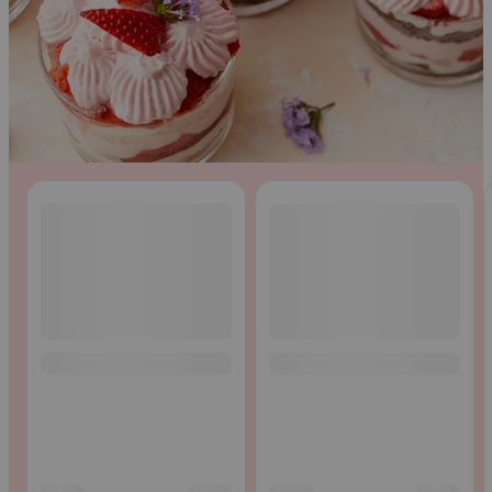
Ohita listaus