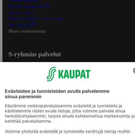
Palvelun käyttöehdot
Saavutettavuus
Mobiilisovelluksen saavutettavuus
Mainostajalle
Muuta evästeasetuksia
S-ryhmän palvelut
S-ryhmä
Asiakasomistajuus
Yhteishyvä Ruoka -sovellus
S-ostoslista -sovellus
Prisma.fi
Sokos.fi
S-Pankki
Yhteishyvä
Sokos Hotels
Raflaamo