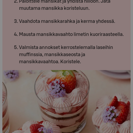
Paloittele mansikat ja yhdistä hilloon. Jätä
muutama mansikka koristeluun.
Vaahdota mansikkarahka ja kerma yhdessä.
Mausta mansikkavaahto limetin kuoriraasteella.
Valmista annokset kerrostelemalla laseihin
muffinssia, mansikkaseosta ja
mansikkavaahtoa. Koristele.