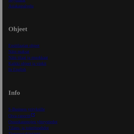
Myymälät
Asiakaspalvelu
Ohjeet
Ensitilaajan ohjeet
Näin maksat
Näin tilaat ja muokkaat
Kaikki ohjeet ja vinkit
In English
Info
S-Business yrityksille
Oiva-raportit
Osuuskauppojen yhteystiedot
Tilaus- ja toimitusehdot
Tietosuojakäytäntö