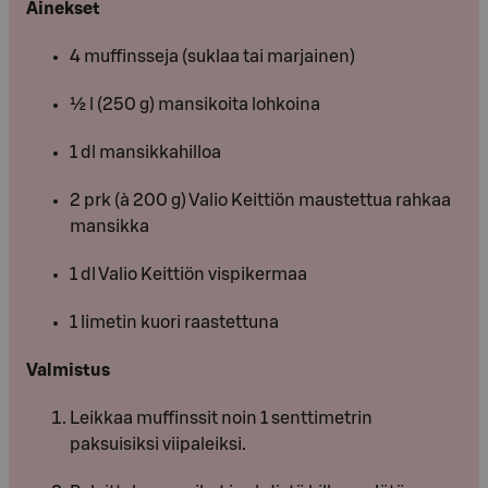
Ainekset
4 muffinsseja (suklaa tai marjainen)
½ l (250 g) mansikoita lohkoina
1 dl mansikkahilloa
2 prk (à 200 g) Valio Keittiön maustettua rahkaa
mansikka
1 dl Valio Keittiön vispikermaa
1 limetin kuori raastettuna
Valmistus
Leikkaa muffinssit noin 1 senttimetrin
paksuisiksi viipaleiksi.