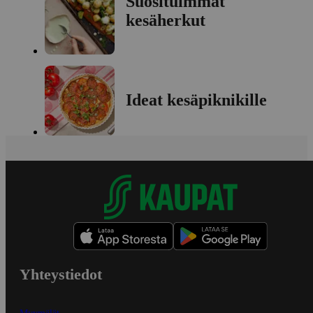
Suosituimmat
kesäherkut
Ideat kesäpiknikille
Yhteystiedot