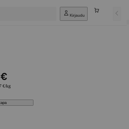
Kirjaudu
u
 €
7 €/kg
stapa