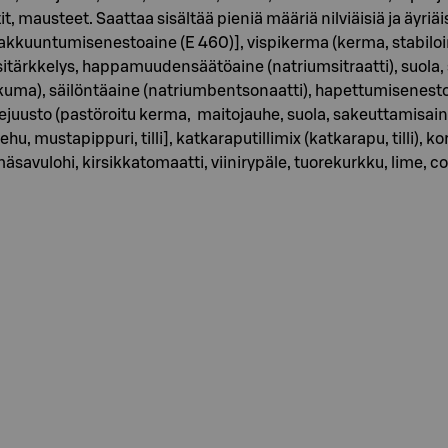
 mausteet. Saattaa sisältää pieniä määriä nilviäisiä ja äyriäisi
akkuuntumisenestoaine (E 460)], vispikerma (kerma, stabiloint
issitärkkelys, happamuudensäätöaine (natriumsitraatti), suola
ma), säilöntäaine (natriumbentsonaatti), hapettumisenestoaine
rejuusto (pastöroitu kerma, maitojauhe, suola, sakeuttamisai
 mustapippuri, tilli], katkaraputillimix (katkarapu, tilli), kori
lmäsavulohi, kirsikkatomaatti, viinirypäle, tuorekurkku, lime, coc