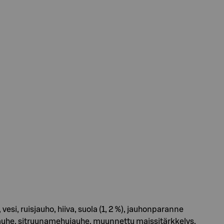
 vesi, ruisjauho, hiiva, suola (1, 2 %), jauhonparanne
ulijauhe, sitruunamehujauhe, muunnettu maissitärkkelys,