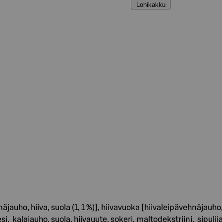
Lohikakku
näjauho, hiiva, suola (1, 1 %)], hiivavuoka [hiivaleipävehnäjauho,
esi, kalajauho, suola, hiivauute, sokeri, maltodekstriini, sip