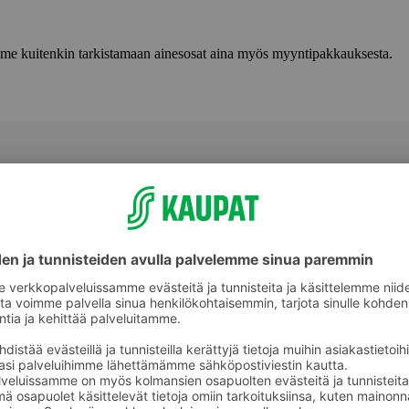
lemme kuitenkin tarkistamaan ainesosat aina myös myyntipakkauksesta.
Täytekakut