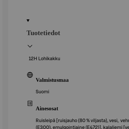
Tuotetiedot
12H Lohikakku
Valmistusmaa
Suomi
Ainesosat
Ruisleipä [ruisjauho (80 % viljasta), vesi, veh
(E300), emulgointiaine (E472)], kalaliemi [v