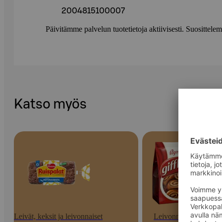
2004815100007
Päivitämme palvelun tuotetietoja aktiivisesti. Suositte
Katso myös
Leivät, keksit ja leivonnaiset
Leivonnaiset