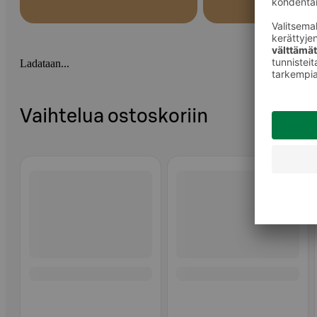
Ladataan...
Vaihtelua ostoskoriin
Ohita listaus