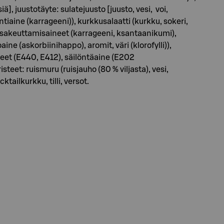
ä], juustotäyte: sulatejuusto [juusto, vesi, voi,
iaine (karrageeni)), kurkkusalaatti (kurkku, sokeri,
, sakeuttamisaineet (karrageeni, ksantaanikumi),
 (askorbiinihappo), aromit, väri (klorofylli)),
neet (E440, E412), säilöntäaine (E202
steet: ruismuru (ruisjauho (80 % viljasta), vesi,
ktailkurkku, tilli, versot.