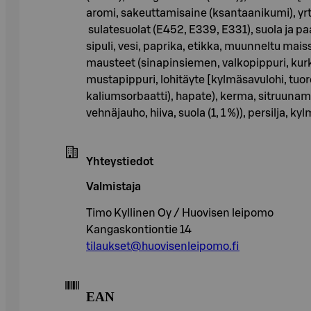
aromi, sakeuttamisaine (ksantaanikumi), yrtit,
sulatesuolat (E452, E339, E331), suola ja pa
sipuli, vesi, paprika, etikka, muunneltu ma
mausteet (sinapinsiemen, valkopippuri, kurku
mustapippuri, lohitäyte [kylmäsavulohi, tuo
kaliumsorbaatti), hapate), kerma, sitruunamehu,
vehnäjauho, hiiva, suola (1, 1 %)), persilja, ky
Yhteystiedot
Valmistaja
Timo Kyllinen Oy / Huovisen leipomo
Kangaskontiontie 14
tilaukset@huovisenleipomo.fi
EAN