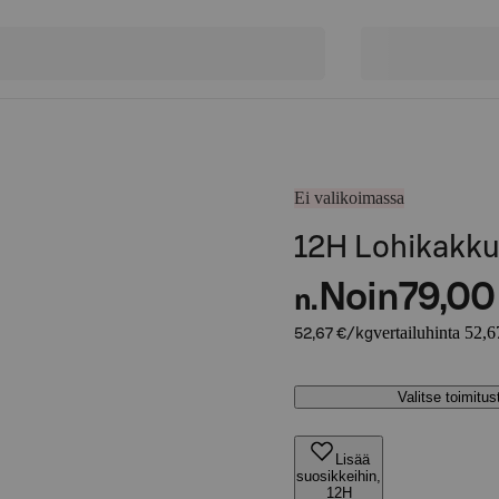
Ei valikoimassa
12H Lohikakk
Noin
79,00
n.
vertailuhinta 52,6
52,67 €/kg
Valitse toimitu
Lisää
suosikkeihin,
12H