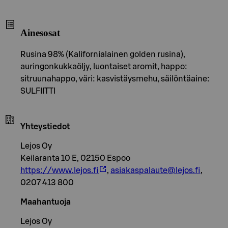
Ainesosat
Rusina 98% (Kalifornialainen golden rusina),
auringonkukkaöljy, luontaiset aromit, happo:
sitruunahappo, väri: kasvistäysmehu, säilöntäaine:
SULFIITTI
Yhteystiedot
Lejos Oy
Keilaranta 10 E, 02150 Espoo
https://www.lejos.fi
,
asiakaspalaute@lejos.fi
,
0207 413 800
Maahantuoja
Lejos Oy