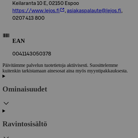
Keilaranta 10 E, 02150 Espoo
https://www.lejos.fi
,
asiakaspalaute@lejos.fi
,
0207 413 800
EAN
0041143050378
Päivitämme palvelun tuotetietoja aktiivisesti. Suosittelemme
kuitenkin tarkistamaan ainesosat aina myös myyntipakkauksesta.
Ominaisuudet
Ravintosisältö