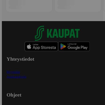
Yhteystiedot
Myymälät
Asiakaspalvelu
Ohjeet