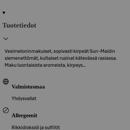
Tuotetiedot
Vesimeloninmakuiset, sopivasti kirpeät Sun-Maidin
siemenettömät, kultaiset rusinat kätevässä rasiassa.
Maku luontaisista aromeista, kirpeys…
Valmistusmaa
Yhdysvallat
Allergeenit
Rikkidioksidi ja sulfiitit