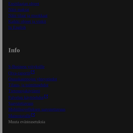
Ensitilaajan ohjeet
Näin maksat
Näin tilaat ja muokkaat
Kaikki ohjeet ja vinkit
In English
Info
S-Business yrityksille
Oiva-raportit
Osuuskauppojen yhteystiedot
Tilaus- ja toimitusehdot
Tietosuojakäytäntö
Palvelun käyttöehdot
Saavutettavuus
Mobiilisovelluksen saavutettavuus
Mainostajalle
Muuta evästeasetuksia