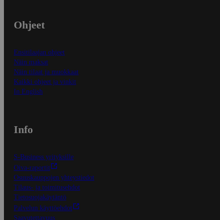
Ohjeet
Ensitilaajan ohjeet
Näin maksat
Näin tilaat ja muokkaat
Kaikki ohjeet ja vinkit
In English
Info
S-Business yrityksille
Oiva-raportit
Osuuskauppojen yhteystiedot
Tilaus- ja toimitusehdot
Tietosuojakäytäntö
Palvelun käyttöehdot
Saavutettavuus