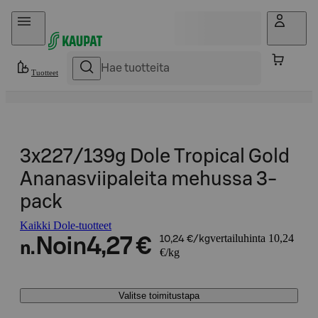
Hyppää sisältöön
Tuotteet
3x227/139g Dole Tropical Gold
Ananasviipaleita mehussa 3-
pack
Kaikki Dole-tuotteet
vertailuhinta 10,24
Noin
4,27 €
10,24 €/kg
n.
€/kg
Valitse toimitustapa