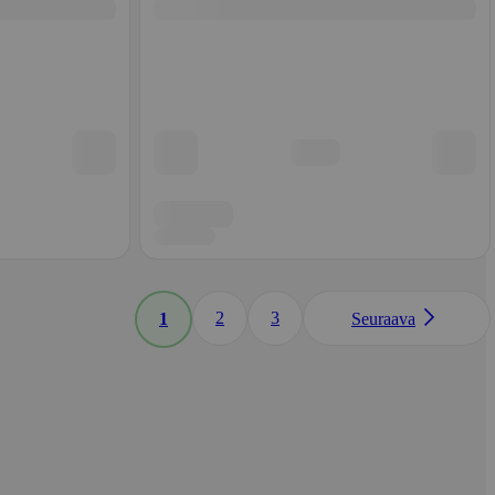
2
3
1
Seuraava