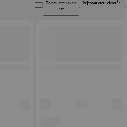
Rajaa
tuotetuloksia
Järjestä
tuotetulokset