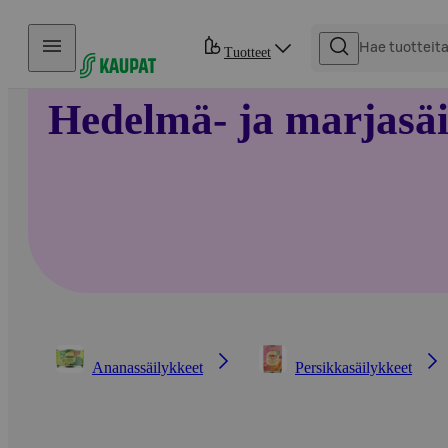
Hyppää sisältöön
Tuotteet
Hedelmä- ja marjasäi
Ananassäilykkeet
Persikkasäilykkeet