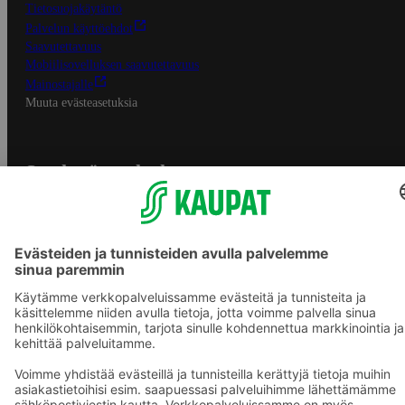
Tietosuojakäytäntö
Palvelun käyttöehdot
Saavutettavuus
Mobiilisovelluksen saavutettavuus
Mainostajalle
Muuta evästeasetuksia
S-ryhmän palvelut
S-ryhmä
Asiakasomistajuus
Yhteishyvä Ruoka -sovellus
S-ostoslista -sovellus
Prisma.fi
Sokos.fi
S-Pankki
Yhteishyvä
Sokos Hotels
Raflaamo