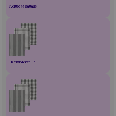
Keittiö ja kattaus
Keittiötekstiilit