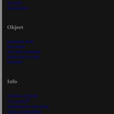
Myymälät
Asiakaspalvelu
Ohjeet
Ensitilaajan ohjeet
Näin maksat
Näin tilaat ja muokkaat
Kaikki ohjeet ja vinkit
In English
Info
S-Business yrityksille
Oiva-raportit
Osuuskauppojen yhteystiedot
Tilaus- ja toimitusehdot