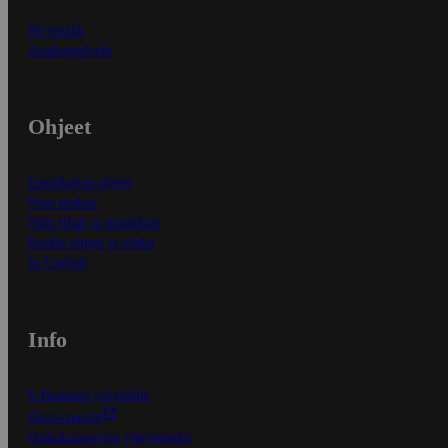
Myymälät
Asiakaspalvelu
Ohjeet
Ensitilaajan ohjeet
Näin maksat
Näin tilaat ja muokkaat
Kaikki ohjeet ja vinkit
In English
Info
S-Business yrityksille
Oiva-raportit
Osuuskauppojen yhteystiedot