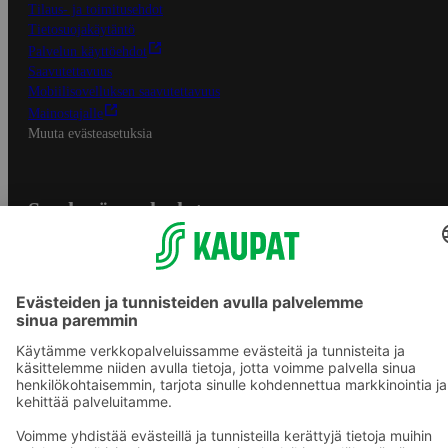
Tilaus- ja toimitusehdot
Tietosuojakäytäntö
Palvelun käyttöehdot
Saavutettavuus
Mobiilisovelluksen saavutettavuus
Mainostajalle
Muuta evästeasetuksia
S-ryhmän palvelut
S-ryhmä
Asiakasomistajuus
Yhteishyvä Ruoka -sovellus
S-ostoslista -sovellus
Prisma.fi
Sokos.fi
S-Pankki
Yhteishyvä
Sokos Hotels