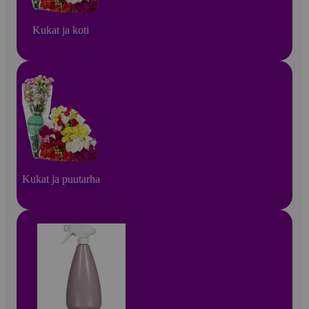
Kukat ja koti
Kukat ja puutarha