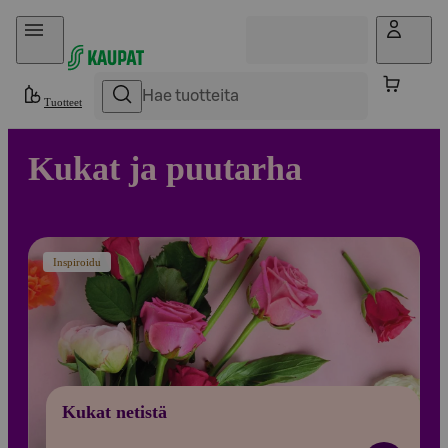
Hyppää sisältöön
Tuotteet
Kukat ja puutarha
Inspiroidu
Kukat netistä