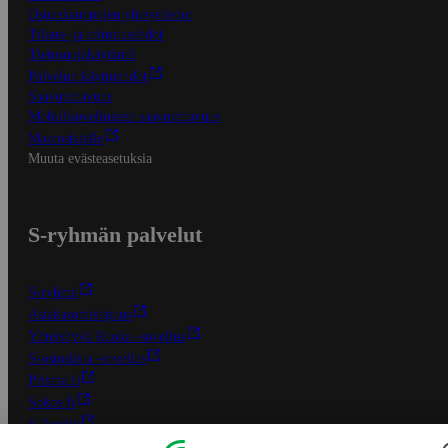
Osuuskauppojen yhteystiedot
Tilaus- ja toimitusehdot
Tietosuojakäytäntö
Palvelun käyttöehdot
Saavutettavuus
Mobiilisovelluksen saavutettavuus
Mainostajalle
Muuta evästeasetuksia
S-ryhmän palvelut
S-ryhmä
Asiakasomistajuus
Yhteishyvä Ruoka -sovellus
S-ostoslista -sovellus
Prisma.fi
Sokos.fi
S-Pankki
Yhteishyvä