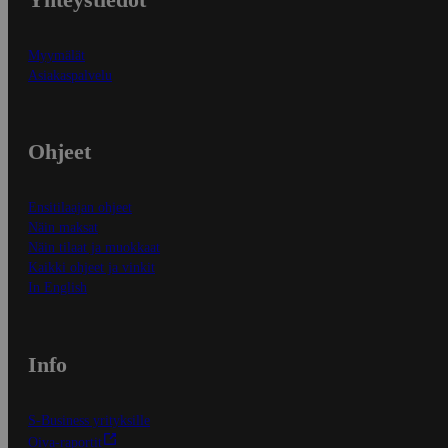
Myymälät
Asiakaspalvelu
Ohjeet
Ensitilaajan ohjeet
Näin maksat
Näin tilaat ja muokkaat
Kaikki ohjeet ja vinkit
In English
Info
S-Business yrityksille
Oiva-raportit