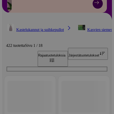
Kastelukannut ja suihkepullot
Kasvien siemene
422 tuotetta
Sivu 1 / 18
Rajaa
tuotetuloksia
Järjestä
tuotetulokset