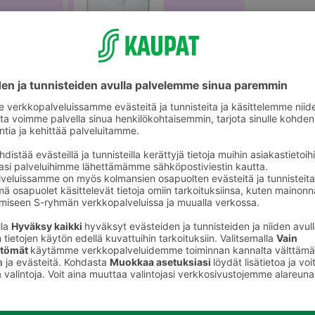
älineet
Säilytysrasiat ja -purkit