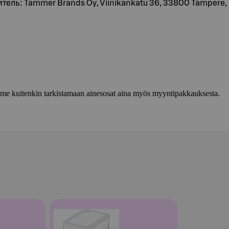
итель: Tammer Brands Oy, Viinikankatu 36, 33800 Tampere
lemme kuitenkin tarkistamaan ainesosat aina myös myyntipakkauksesta.