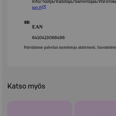
Info/Tootja/Ražotājs/Gamintojas/Изготов
ion.fi
EAN
6410413066496
Päivitämme palvelun tuotetietoja aktiivisesti. Suositte
Katso myös