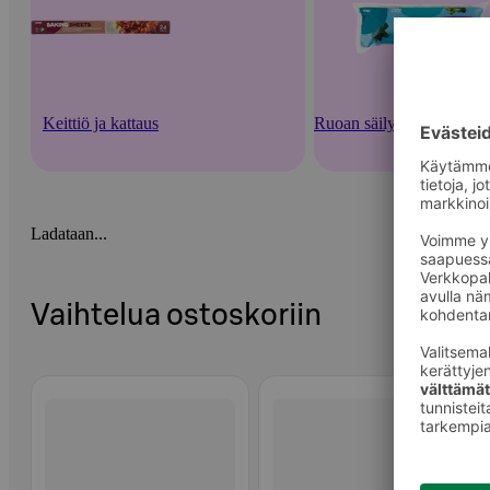
Keittiö ja kattaus
Ruoan säilytysastiat ja -v
Ladataan...
Vaihtelua ostoskoriin
Ohita listaus