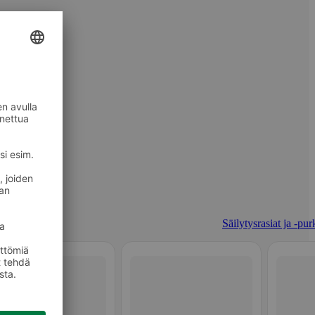
Säilytysrasiat ja -pur