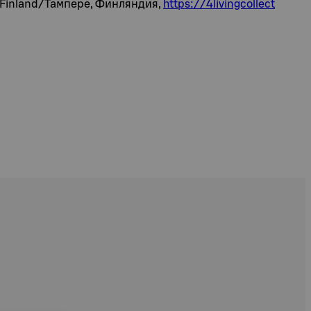
, Finland/Тампере, Финляндия,
https://4livingcollect