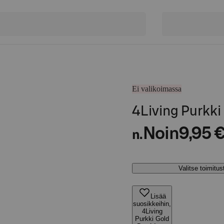
Ei valikoimassa
4Living Purkki
Noin
9,95 
n.
Valitse toimitu
Lisää
suosikkeihin,
4Living
Purkki Gold