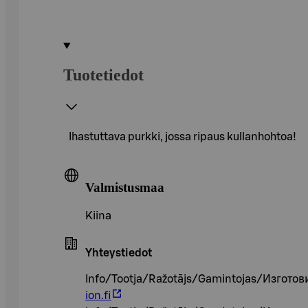
Tuotetiedot
Ihastuttava purkki, jossa ripaus kullanhohtoa!
Valmistusmaa
Kiina
Yhteystiedot
Info/Tootja/Ražotājs/Gamintojas/Изготов
ion.fi