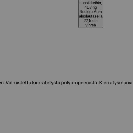
suosikkeihin,
4Living
Ruukku Aura
aluslautasella
22,5 cm
vihreä
n. Valmistettu kierrätetystä polypropeenista. Kierrätysmuovin