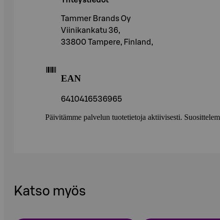
Yhteystiedot
Tammer Brands Oy
Viinikankatu 36,
33800 Tampere, Finland,
EAN
6410416536965
Päivitämme palvelun tuotetietoja aktiivisesti. Suositte
Katso myös