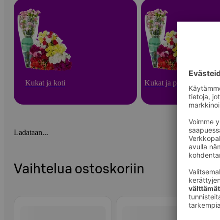
Kukat ja koti
Kukat ja puutarha
Ladataan...
Vaihtelua ostoskoriin
Ohita listaus