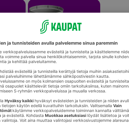
Kukkaruukut