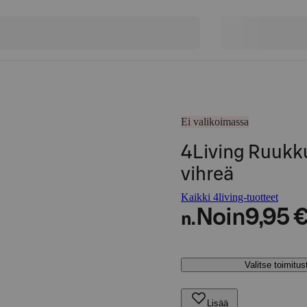
Ei valikoimassa
4Living Ruukku
vihreä
Kaikki 4living-tuotteet
Noin
9,95 
n.
Valitse toimitu
Lisää