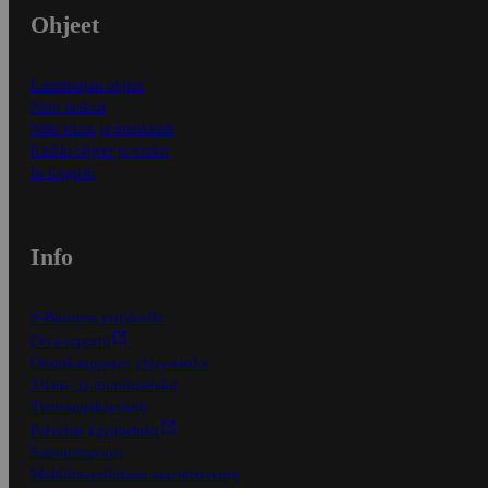
Ohjeet
Ensitilaajan ohjeet
Näin maksat
Näin tilaat ja muokkaat
Kaikki ohjeet ja vinkit
In English
Info
S-Business yrityksille
Oiva-raportit
Osuuskauppojen yhteystiedot
Tilaus- ja toimitusehdot
Tietosuojakäytäntö
Palvelun käyttöehdot
Saavutettavuus
Mobiilisovelluksen saavutettavuus