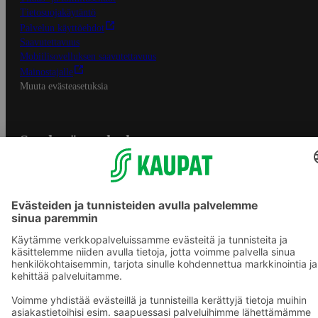
Tietosuojakäytäntö
Palvelun käyttöehdot
Saavutettavuus
Mobiilisovelluksen saavutettavuus
Mainostajalle
Muuta evästeasetuksia
S-ryhmän palvelut
S-ryhmä
Asiakasomistajuus
Yhteishyvä Ruoka -sovellus
S-ostoslista -sovellus
Prisma.fi
Sokos.fi
S-Pankki
Yhteishyvä
Sokos Hotels