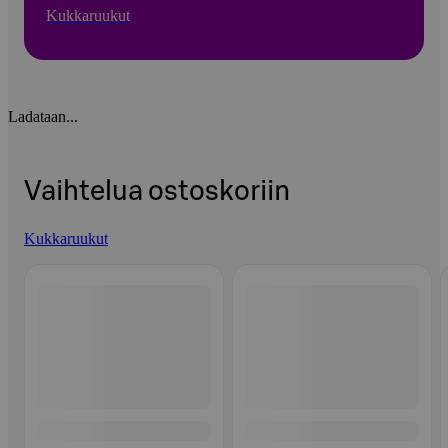
Kukkaruukut
Ladataan...
Vaihtelua ostoskoriin
Kukkaruukut
Ohita listaus