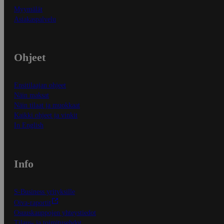
Myymälät
Asiakaspalvelu
Ohjeet
Ensitilaajan ohjeet
Näin maksat
Näin tilaat ja muokkaat
Kaikki ohjeet ja vinkit
In English
Info
S-Business yrityksille
Oiva-raportit
Osuuskauppojen yhteystiedot
Tilaus- ja toimitusehdot