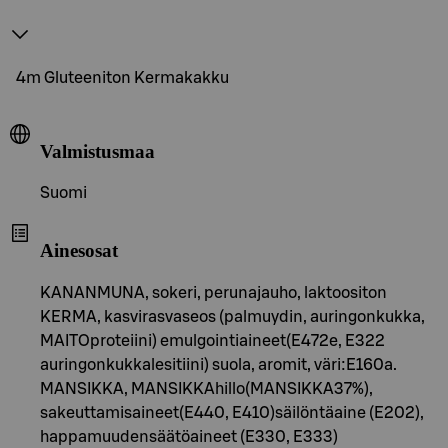
4m Gluteeniton Kermakakku
Valmistusmaa
Suomi
Ainesosat
KANANMUNA, sokeri, perunajauho, laktoositon
KERMA, kasvirasvaseos (palmuydin, auringonkukka,
MAITOproteiini) emulgointiaineet(E472e, E322
auringonkukkalesitiini) suola, aromit, väri:E160a.
MANSIKKA, MANSIKKAhillo(MANSIKKA37%),
sakeuttamisaineet(E440, E410)säilöntäaine (E202),
happamuudensäätöaineet (E330, E333)