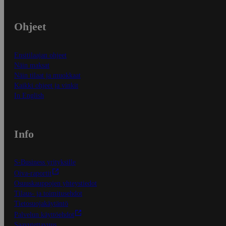
Ohjeet
Ensitilaajan ohjeet
Näin maksat
Näin tilaat ja muokkaat
Kaikki ohjeet ja vinkit
In English
Info
S-Business yrityksille
Oiva-raportit
Osuuskauppojen yhteystiedot
Tilaus- ja toimitusehdot
Tietosuojakäytäntö
Palvelun käyttöehdot
Saavutettavuus