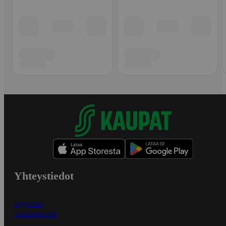
Yhteystiedot
Myymälät
Asiakaspalvelu