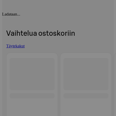
Ladataan...
Vaihtelua ostoskoriin
Täytekakut
Ohita listaus