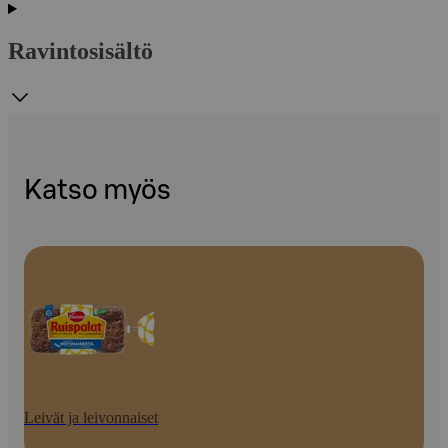
Ravintosisältö
Katso myös
Leivät ja leivonnaiset