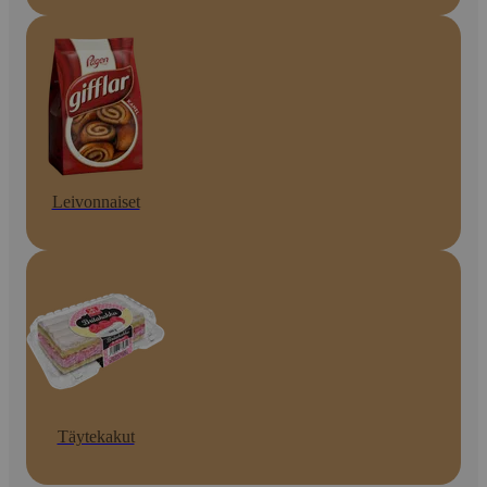
Leivonnaiset
Täytekakut