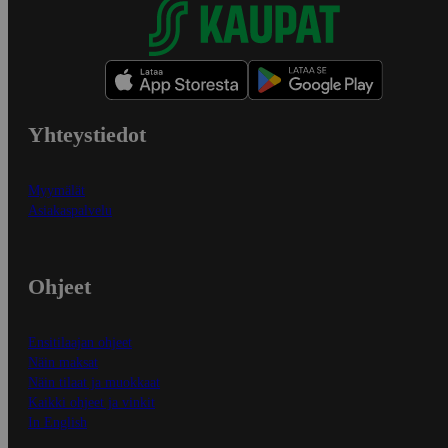
Yhteystiedot
Myymälät
Asiakaspalvelu
Ohjeet
Ensitilaajan ohjeet
Näin maksat
Näin tilaat ja muokkaat
Kaikki ohjeet ja vinkit
In English