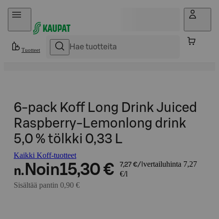
Hyppää sisältöön
Tuotteet
6-pack Koff Long Drink Juiced
Raspberry-Lemonlong drink
5,0 % tölkki 0,33 L
Kaikki Koff-tuotteet
vertailuhinta 7,27
Noin
15,30 €
7,27 €/l
n.
€/l
Sisältää pantin 0,90 €