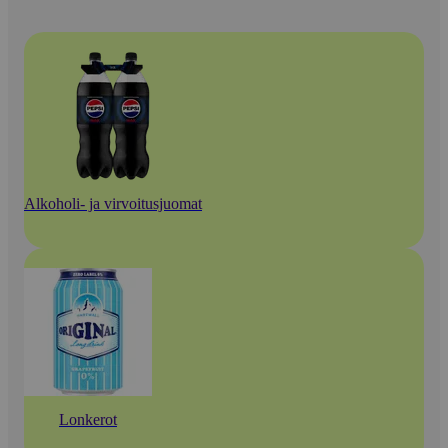
Alkoholi- ja virvoitusjuomat
Lonkerot