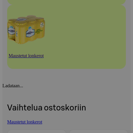
Maustetut lonkerot
Ladataan...
Vaihtelua ostoskoriin
Maustetut lonkerot
Ohita listaus