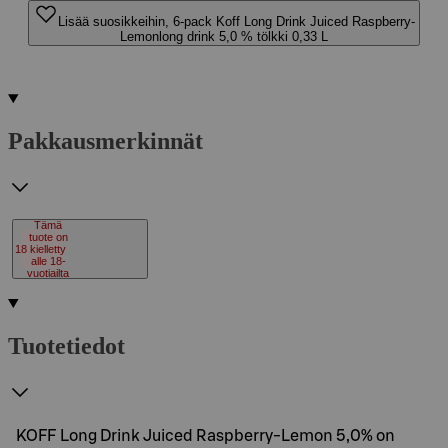
Lisää suosikkeihin, 6-pack Koff Long Drink Juiced Raspberry-
Lemonlong drink 5,0 % tölkki 0,33 L
Pakkausmerkinnät
Tämä
tuote on
18
kielletty
alle 18-
vuotiailta
Tuotetiedot
KOFF Long Drink Juiced Raspberry-Lemon 5,0% on