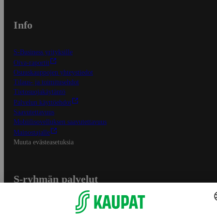
Info
S-Business yrityksille
Oiva-raportit
Osuuskauppojen yhteystiedot
Tilaus- ja toimitusehdot
Tietosuojakäytäntö
Palvelun käyttöehdot
Saavutettavuus
Mobiilisovelluksen saavutettavuus
Mainostajalle
Muuta evästeasetuksia
S-ryhmän palvelut
S-ryhmä