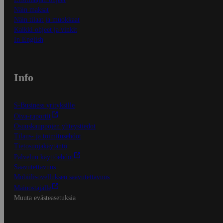
Näin maksat
Näin tilaat ja muokkaat
Kaikki ohjeet ja vinkit
In English
Info
S-Business yrityksille
Oiva-raportit
Osuuskauppojen yhteystiedot
Tilaus- ja toimitusehdot
Tietosuojakäytäntö
Palvelun käyttöehdot
Saavutettavuus
Mobiilisovelluksen saavutettavuus
Mainostajalle
Muuta evästeasetuksia