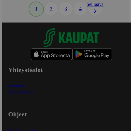
Seuraava
2
3
4
1
Yhteystiedot
Myymälät
Asiakaspalvelu
Ohjeet
Ensitilaajan ohjeet