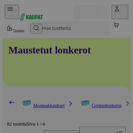
Hyppää sisältöön
Tuotteet
Maustetut lonkerot
Monipakkaukset
Greippilonkerot
82 tuotetta
Sivu 1 / 4