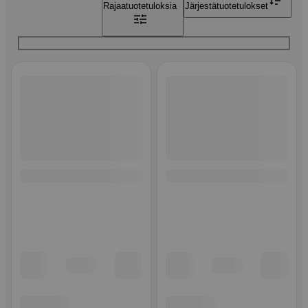
Rajaa
tuotetuloksia
Järjestä
tuotetulokset