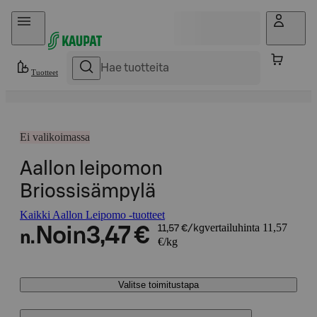
Hyppää sisältöön
Tuotteet
Ei valikoimassa
Aallon leipomon
Briossisämpylä
Kaikki Aallon Leipomo -tuotteet
vertailuhinta 11,57
Noin
3,47 €
11,57 €/kg
n.
€/kg
Valitse toimitustapa