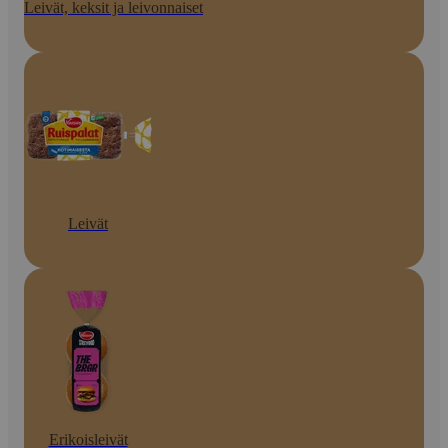
Leivät, keksit ja leivonnaiset
Leivät
Erikoisleivät