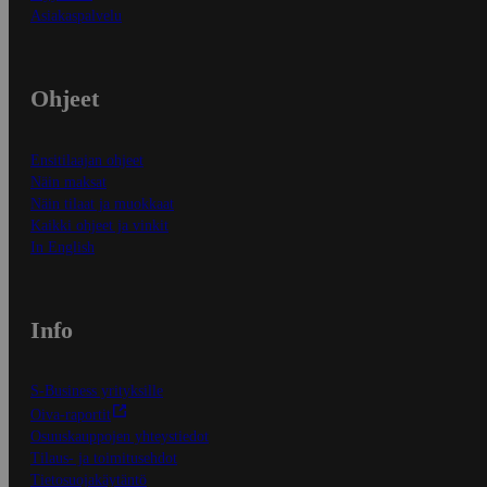
Asiakaspalvelu
Ohjeet
Ensitilaajan ohjeet
Näin maksat
Näin tilaat ja muokkaat
Kaikki ohjeet ja vinkit
In English
Info
S-Business yrityksille
Oiva-raportit
Osuuskauppojen yhteystiedot
Tilaus- ja toimitusehdot
Tietosuojakäytäntö