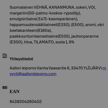
Suomalainen VEHNÄ, KANANMUNA, sokeri, VOI,
margariini(SG-palmu-kookos-rypsiöljy),
emulgointiaine( E471-kasvisperäinen),
happamuudensäätöaineet(E330), (E500), aromi, väri
beetakaroteeni(E160a),
paakkuuntumisenestoaine(E535), jauhonparanne
(E300), hiiva, TILAMAITO, suola 1, 9%
Yhteystiedot
Aallon leipomo Vanha Vaasantie 6, 33470 YLÖJÄRVI
m
yynti@aallonleipomo.com
EAN
6438304260402