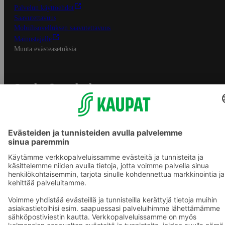
Palvelun käyttöehdot
Saavutettavuus
Mobiilisovelluksen saavutettavuus
Mainostajalle
Muuta evästeasetuksia
S-ryhmän palvelut
S-ryhmä
Asiakasomistajuus
Yhteishyvä Ruoka -sovellus
S-ostoslista -sovellus
Prisma.fi
Sokos.fi
S-Pankki
Yhteishyvä
Sokos Hotels
Raflaamo