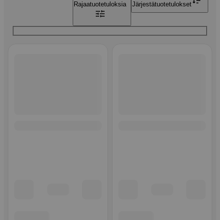
Rajaa
tuotetuloksia
Järjestä
tuotetulokset