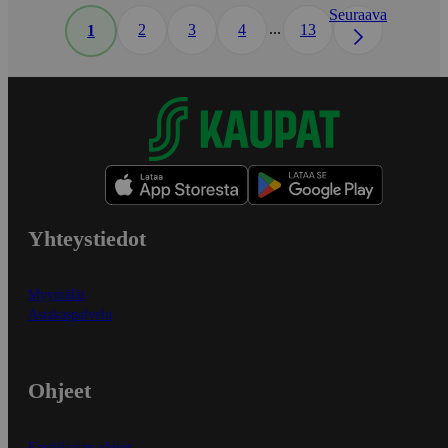
Seuraava
...
2
3
4
13
1
Yhteystiedot
Myymälät
Asiakaspalvelu
Ohjeet
Ensitilaajan ohjeet