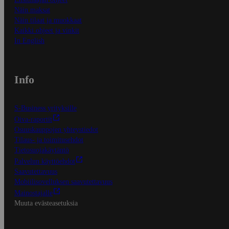
Näin maksat
Näin tilaat ja muokkaat
Kaikki ohjeet ja vinkit
In English
Info
S-Business yrityksille
Oiva-raportit
Osuuskauppojen yhteystiedot
Tilaus- ja toimitusehdot
Tietosuojakäytäntö
Palvelun käyttöehdot
Saavutettavuus
Mobiilisovelluksen saavutettavuus
Mainostajalle
Muuta evästeasetuksia