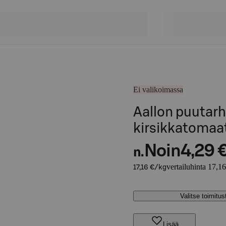
Ei valikoimassa
Aallon puutarh
kirsikkatomaat
Noin
4,29 
n.
vertailuhinta 17,1
17,16 €/kg
Valitse toimitu
Lisää