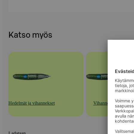
Katso myös
Hedelmät ja vihannekset
Vihannekset
Ladataan...