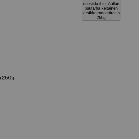
suosikkeihin, Aallon
puutarha keltainen
kirsikkatomaattirasia
250g
ia 250g