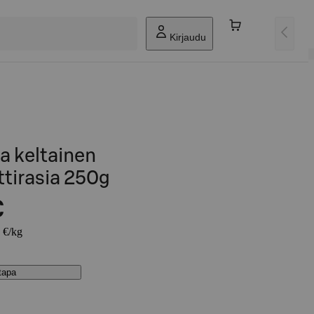
Kirjaudu
a keltainen
tirasia 250g
€
6 €/kg
stapa