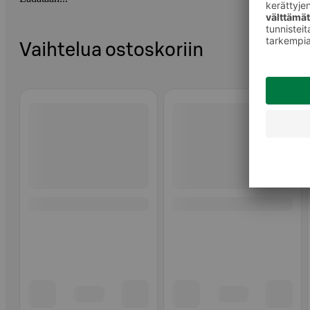
Vaihtelua ostoskoriin
Ohita listaus