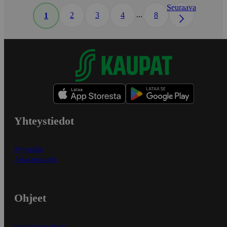
Seuraava
...
2
3
4
8
1
Yhteystiedot
Myymälät
Asiakaspalvelu
Ohjeet
Ensitilaajan ohjeet