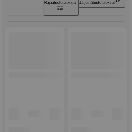
Rajaa
tuotetuloksia
Järjestä
tuotetulokset