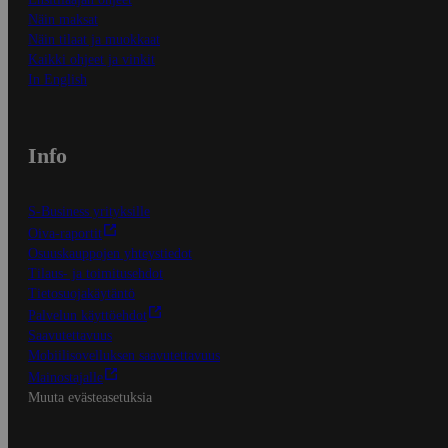
Näin maksat
Näin tilaat ja muokkaat
Kaikki ohjeet ja vinkit
In English
Info
S-Business yrityksille
Oiva-raportit
Osuuskauppojen yhteystiedot
Tilaus- ja toimitusehdot
Tietosuojakäytäntö
Palvelun käyttöehdot
Saavutettavuus
Mobiilisovelluksen saavutettavuus
Mainostajalle
Muuta evästeasetuksia