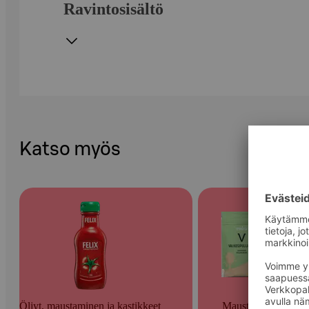
Ravintosisältö
Katso myös
Öljyt, maustaminen ja kastikkeet
Mausteet