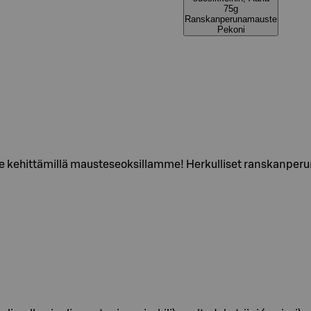
75g
Ranskanperunamauste
Pekoni
se kehittämillä mausteseoksillamme! Herkulliset ranskanperu