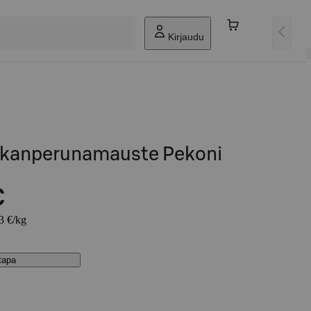
Kirjaudu
skanperunamauste Pekoni
€
53 €/kg
stapa