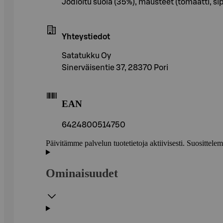
Jodioitu suola (35%), mausteet (tomaatti, sip
Yhteystiedot
Satatukku Oy
Sinerväisentie 37, 28370 Pori
EAN
6424800514750
Päivitämme palvelun tuotetietoja aktiivisesti. Suositte
Ominaisuudet