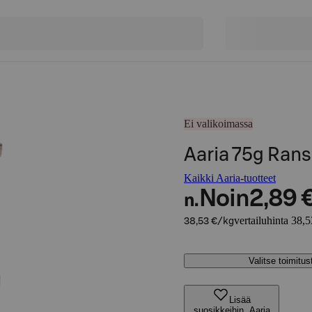
Ei valikoimassa
Aaria 75g Ran
Kaikki Aaria-tuotteet
Noin
2,89 
n.
vertailuhinta 38,
38,53 €/kg
Valitse toimitu
Lisää
suosikkeihin, Aaria