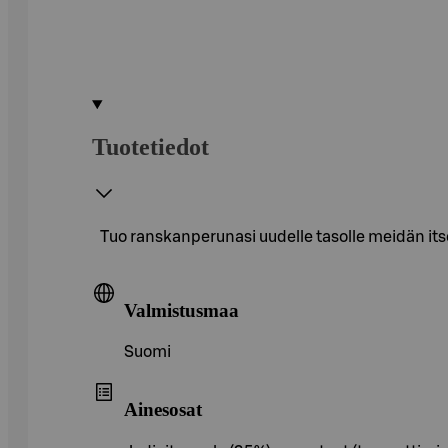
Tuotetiedot
Tuo ranskanperunasi uudelle tasolle meidän it
Valmistusmaa
Suomi
Ainesosat