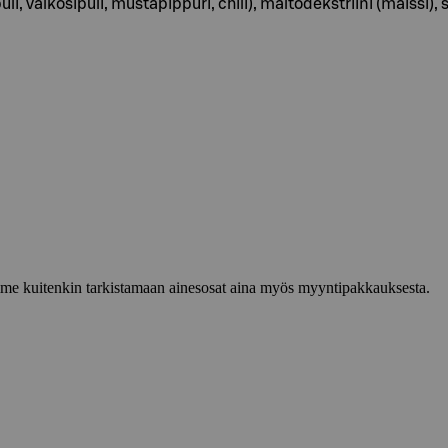
uli, valkosipuli, mustapippuri, chili), maltodekstriini (maissi
lemme kuitenkin tarkistamaan ainesosat aina myös myyntipakkauksesta.