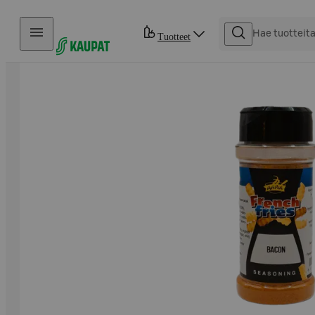
Hyppää sisältöön
Tuotteet