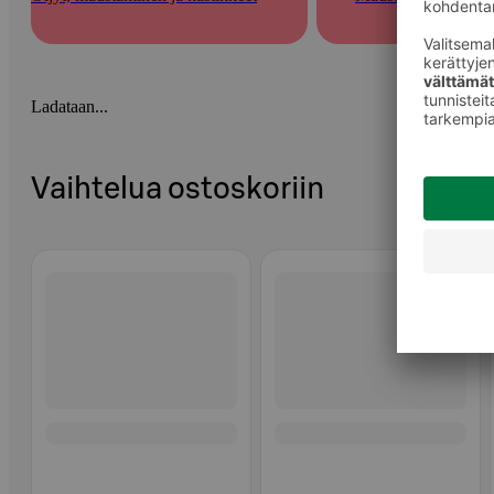
Ladataan...
Vaihtelua ostoskoriin
Ohita listaus