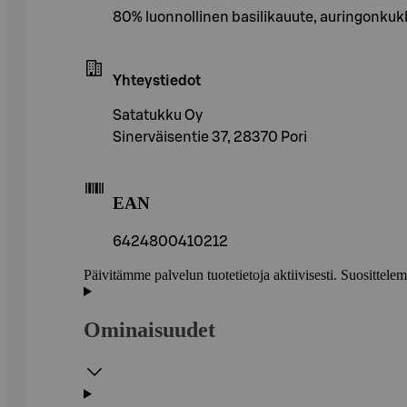
80% luonnollinen basilikauute, auringonkukk
Yhteystiedot
Satatukku Oy
Sinerväisentie 37, 28370 Pori
EAN
6424800410212
Päivitämme palvelun tuotetietoja aktiivisesti. Suositte
Ominaisuudet