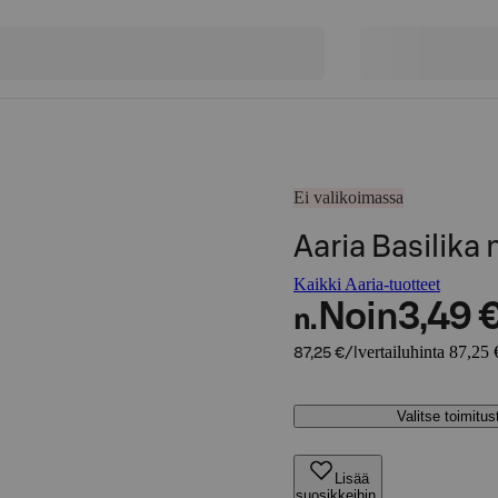
Ei valikoimassa
Aaria Basilika
Kaikki Aaria-tuotteet
Noin
3,49 
n.
vertailuhinta 87,25 €
87,25 €/l
Valitse toimitu
Lisää
suosikkeihin,