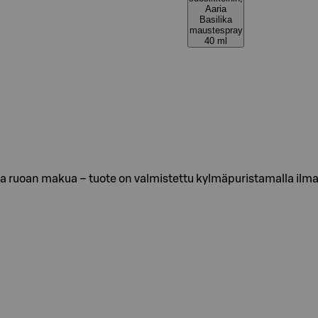
Aaria
Basilika
maustespray
40 ml
a ruoan makua – tuote on valmistettu kylmäpuristamalla ilman 