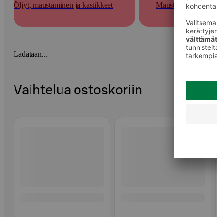
Öljyt, maustaminen ja kastikkeet
Mausteet
Ladataan...
Vaihtelua ostoskoriin
Ohita listaus