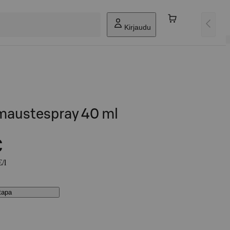
Kirjaudu
 maustespray 40 ml
€
/l
stapa