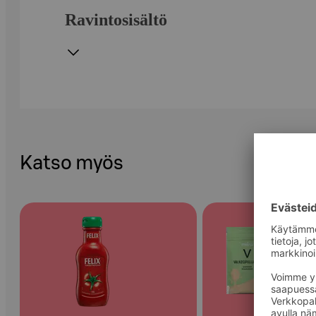
Ravintosisältö
Katso myös