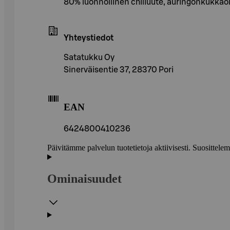
80% luonnollinen chiliuute, auringonkukkaöl
Yhteystiedot
Satatukku Oy
Sinerväisentie 37, 28370 Pori
EAN
6424800410236
Päivitämme palvelun tuotetietoja aktiivisesti. Suositte
Ominaisuudet