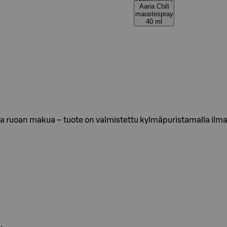
Aaria Chili
maustespray
40 ml
a ruoan makua – tuote on valmistettu kylmäpuristamalla ilman 