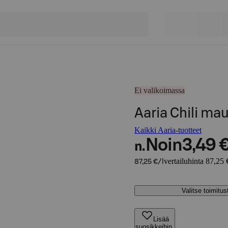
Ei valikoimassa
Aaria Chili ma
Kaikki Aaria-tuotteet
Noin
3,49 
n.
vertailuhinta 87,25 €
87,25 €/l
Valitse toimitu
Lisää
suosikkeihin,