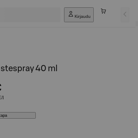
Kirjaudu
ustespray 40 ml
€
/l
stapa