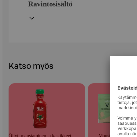
Ravintosisältö
Katso myös
Öljyt, maustaminen ja kastikkeet
Mausteet