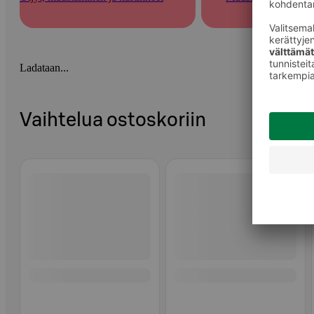
Ladataan...
Vaihtelua ostoskoriin
Ohita listaus