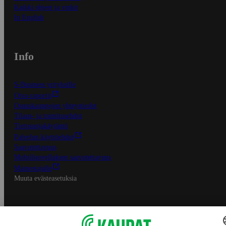
Kaikki ohjeet ja vinkit
In English
Info
S-Business yrityksille
Oiva-raportit
Osuuskauppojen yhteystiedot
Tilaus- ja toimitusehdot
Tietosuojakäytäntö
Palvelun käyttöehdot
Saavutettavuus
Mobiilisovelluksen saavutettavuus
Mainostajalle
Muuta evästeasetuksia
S-ryhmän palvelut