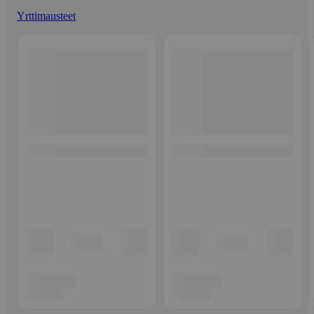
Yrttimausteet
Ohita listaus