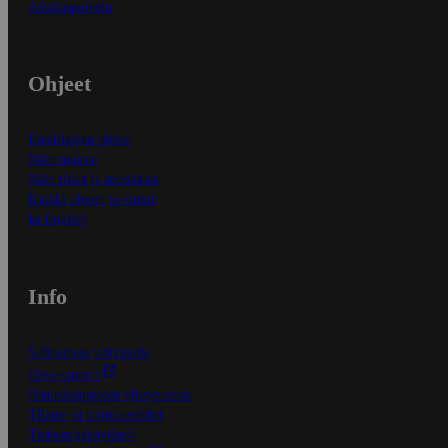
Asiakaspalvelu
Ohjeet
Ensitilaajan ohjeet
Näin maksat
Näin tilaat ja muokkaat
Kaikki ohjeet ja vinkit
In English
Info
S-Business yrityksille
Oiva-raportit
Osuuskauppojen yhteystiedot
Tilaus- ja toimitusehdot
Tietosuojakäytäntö