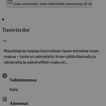
Lisää suosikkeihin, Aaria Valkotryffeli maustespray 40 ml
Tuotetiedot
Maustespray tarjoaa luonnollisen tavan korostaa ruoan
makua – tuote on valmistettu ilman säilöntäaineita ja
väriaineita ja valkotryffelin maku on…
Valmistusmaa
Italia
Ainesosat