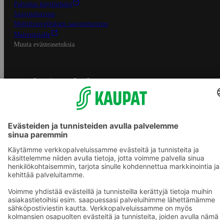
Palvelun käyttöehdot
Saavutettavuus
Mobiilisovelluksen saavutettavuus
Mainostajalle
Muuta evästeasetuksia
S-ryhmän palvelut
S-ryhmä
Asiakasomistajuus
Yhteishyvä Ruoka -sovellus
S-ostoslista -sovellus
Prisma.fi
Sokos.fi
S-Pankki
Yhteishyvä
Sokos Hotels
Raflaamo