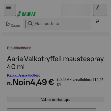
Hyppää sisältöön
Tuotteet
Ei valikoimassa
Aaria Valkotryffeli maustespray
40 ml
Kaikki Aaria-tuotteet
vertailuhinta 112,25
Noin
4,49 €
112,25 €/l
n.
€/l
Valitse toimitustapa