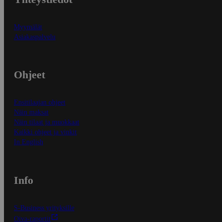
Myymälät
Asiakaspalvelu
Ohjeet
Ensitilaajan ohjeet
Näin maksat
Näin tilaat ja muokkaat
Kaikki ohjeet ja vinkit
In English
Info
S-Business yrityksille
Oiva-raportit