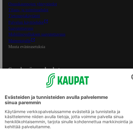
Osuuskauppojen yhteystiedot
Tilaus- ja toimitusehdot
Tietosuojakäytäntö
Palvelun käyttöehdot
Saavutettavuus
Mobiilisovelluksen saavutettavuus
Mainostajalle
Muuta evästeasetuksia
S-ryhmän palvelut
S-ryhmä
Asiakasomistajuus
Yhteishyvä Ruoka -sovellus
S-ostoslista -sovellus
Prisma.fi
Sokos.fi
S-Pankki
Yhteishyvä