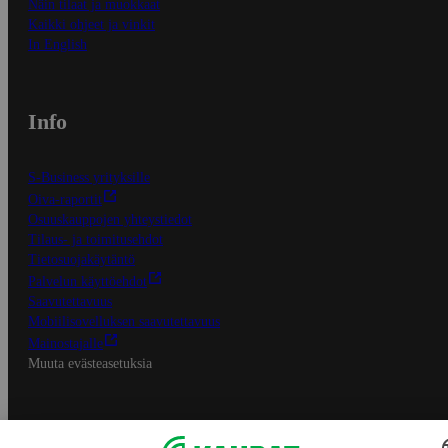
Näin tilaat ja muokkaat
Kaikki ohjeet ja vinkit
In English
Info
S-Business yrityksille
Oiva-raportit
Osuuskauppojen yhteystiedot
Tilaus- ja toimitusehdot
Tietosuojakäytäntö
Palvelun käyttöehdot
Saavutettavuus
Mobiilisovelluksen saavutettavuus
Mainostajalle
Muuta evästeasetuksia
S-ryhmän palvelut