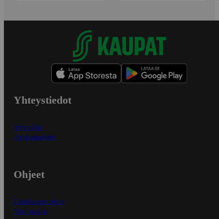
Yhteystiedot
Myymälät
Asiakaspalvelu
Ohjeet
Ensitilaajan ohjeet
Näin maksat