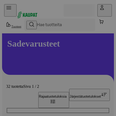
Hyppää sisältöön
Tuotteet
Sadevarusteet
32 tuotetta
Sivu 1 / 2
Rajaa
tuotetuloksia
Järjestä
tuotetulokset