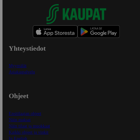
Yhteystiedot
Myymälät
Asiakaspalvelu
Ohjeet
Ensitilaajan ohjeet
Näin maksat
Näin tilaat ja muokkaat
Kaikki ohjeet ja vinkit
In English