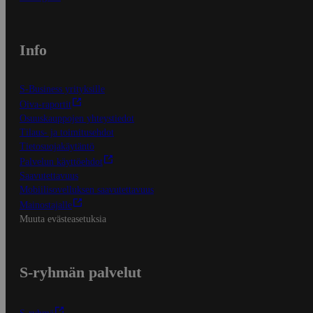
Info
S-Business yrityksille
Oiva-raportit
Osuuskauppojen yhteystiedot
Tilaus- ja toimitusehdot
Tietosuojakäytäntö
Palvelun käyttöehdot
Saavutettavuus
Mobiilisovelluksen saavutettavuus
Mainostajalle
Muuta evästeasetuksia
S-ryhmän palvelut