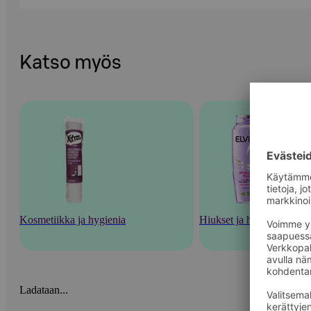
Katso myös
Kosmetiikka ja hygienia
Hiukset ja hiustenhoito
Ladataan...