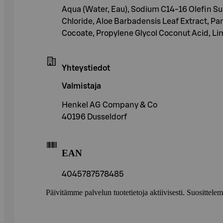
Aqua (Water, Eau), Sodium C14-16 Olefin S
Chloride, Aloe Barbadensis Leaf Extract, Pa
Cocoate, Propylene Glycol Coconut Acid, Li
Yhteystiedot
Valmistaja
Henkel AG Company & Co
40196 Dusseldorf
EAN
4045787578485
Päivitämme palvelun tuotetietoja aktiivisesti. Suositte