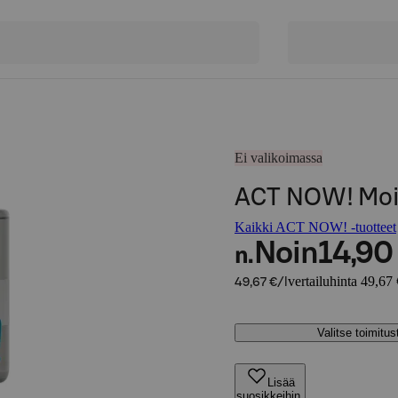
Ei valikoimassa
ACT NOW! Moi
Kaikki ACT NOW! -tuotteet
Noin
14,90
n.
vertailuhinta 49,67 
49,67 €/l
Valitse toimitu
Lisää
suosikkeihin,