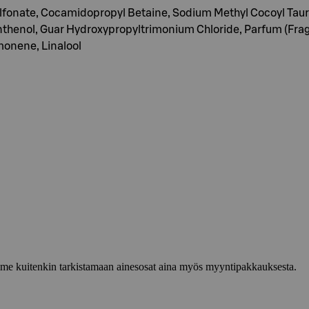
ulfonate, Cocamidopropyl Betaine, Sodium Methyl Cocoyl Tau
nthenol, Guar Hydroxypropyltrimonium Chloride, Parfum (Frag
monene, Linalool
lemme kuitenkin tarkistamaan ainesosat aina myös myyntipakkauksesta.