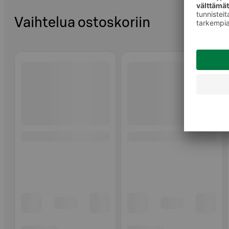
Vaihtelua ostoskoriin
Ohita listaus