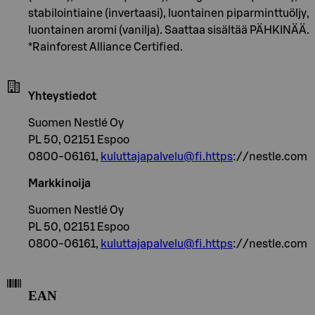
stabilointiaine (invertaasi), luontainen piparminttuöljy,
luontainen aromi (vanilja). Saattaa sisältää PÄHKINÄÄ.
*Rainforest Alliance Certified.
Yhteystiedot
Suomen Nestlé Oy
PL 50, 02151 Espoo
0800-06161,
kuluttajapalvelu@fi.https
://nestle.com
Markkinoija
Suomen Nestlé Oy
PL 50, 02151 Espoo
0800-06161,
kuluttajapalvelu@fi.https
://nestle.com
EAN