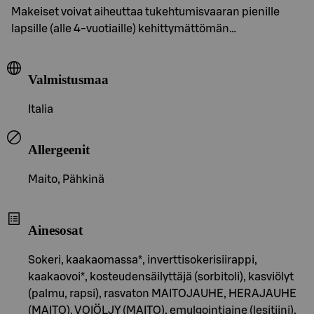
Makeiset voivat aiheuttaa tukehtumisvaaran pienille
lapsille (alle 4-vuotiaille) kehittymättömän…
Valmistusmaa
Italia
Allergeenit
Maito, Pähkinä
Ainesosat
Sokeri, kaakaomassa*, inverttisokerisiirappi,
kaakaovoi*, kosteudensäilyttäjä (sorbitoli), kasviölyt
(palmu, rapsi), rasvaton MAITOJAUHE, HERAJAUHE
(MAITO), VOIÖLJY (MAITO), emulgointiaine (lesitiini),