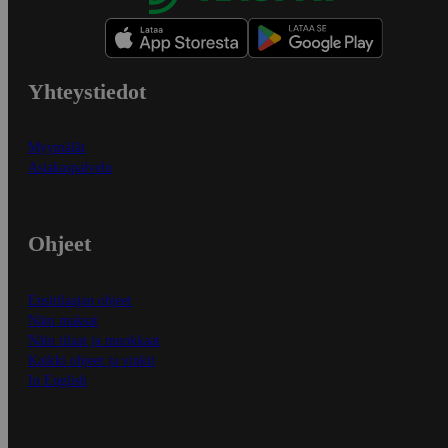
Yhteystiedot
Myymälät
Asiakaspalvelu
Ohjeet
Ensitilaajan ohjeet
Näin maksat
Näin tilaat ja muokkaat
Kaikki ohjeet ja vinkit
In English