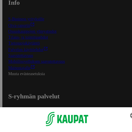
Info
S-Business yrityksille
Oiva-raportit
Osuuskauppojen yhteystiedot
Tilaus- ja toimitusehdot
Tietosuojakäytäntö
Palvelun käyttöehdot
Saavutettavuus
Mobiilisovelluksen saavutettavuus
Mainostajalle
Muuta evästeasetuksia
S-ryhmän palvelut
S-ryhmä
Asiakasomistajuus
Yhteishyvä Ruoka -sovellus