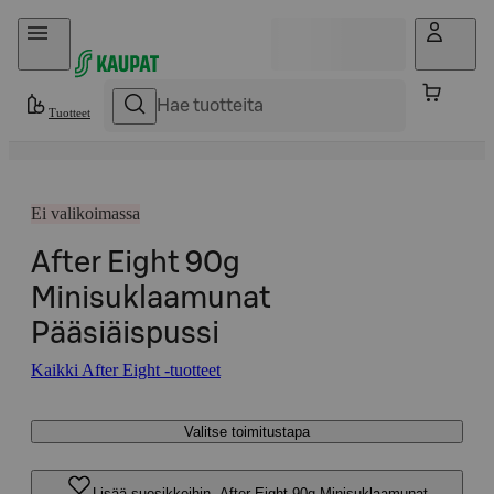
Hyppää sisältöön
Tuotteet
Ei valikoimassa
After Eight 90g
Minisuklaamunat
Pääsiäispussi
Kaikki After Eight -tuotteet
Valitse toimitustapa
Lisää suosikkeihin, After Eight 90g Minisuklaamunat