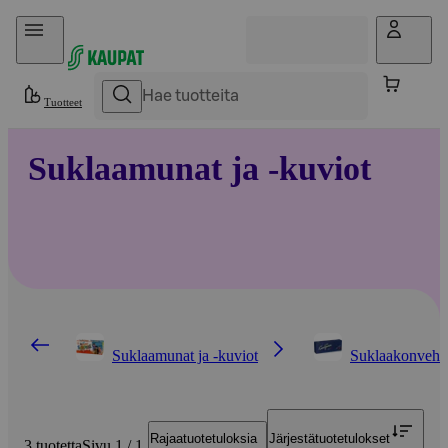
Hyppää sisältöön
Tuotteet
Suklaamunat ja -kuviot
Suklaamunat ja -kuviot
Suklaakonvehd
Rajaa
tuotetuloksia
Järjestä
tuotetulokset
3 tuotetta
Sivu 1 / 1