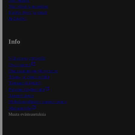
Näin maksat
Näin tilaat ja muokkaat
Kaikki ohjeet ja vinkit
In English
Info
S-Business yrityksille
Oiva-raportit
Osuuskauppojen yhteystiedot
Tilaus- ja toimitusehdot
Tietosuojakäytäntö
Palvelun käyttöehdot
Saavutettavuus
Mobiilisovelluksen saavutettavuus
Mainostajalle
Muuta evästeasetuksia