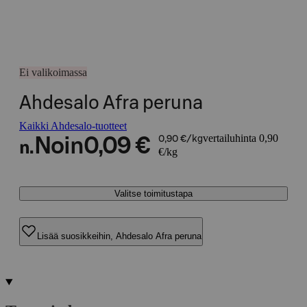
Ei valikoimassa
Ahdesalo Afra peruna
Kaikki Ahdesalo-tuotteet
vertailuhinta 0,90
Noin
0,09 €
0,90 €/kg
n.
€/kg
Valitse toimitustapa
Lisää suosikkeihin, Ahdesalo Afra peruna