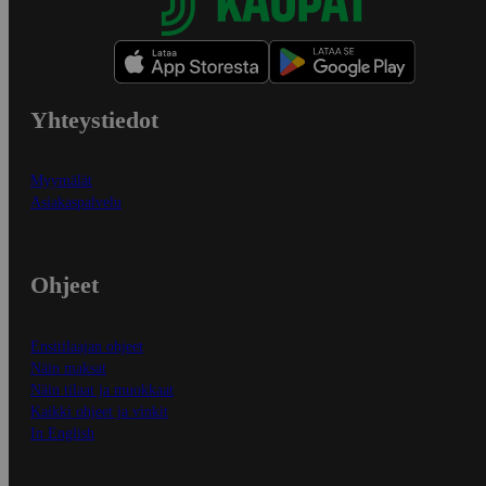
Yhteystiedot
Myymälät
Asiakaspalvelu
Ohjeet
Ensitilaajan ohjeet
Näin maksat
Näin tilaat ja muokkaat
Kaikki ohjeet ja vinkit
In English