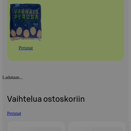
Perunat
Ladataan...
Vaihtelua ostoskoriin
Perunat
Ohita listaus