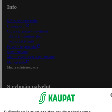
Info
S-Business yrityksille
Oiva-raportit
Osuuskauppojen yhteystiedot
Tilaus- ja toimitusehdot
Tietosuojakäytäntö
Palvelun käyttöehdot
Saavutettavuus
Mobiilisovelluksen saavutettavuus
Mainostajalle
Muuta evästeasetuksia
S-ryhmän palvelut
S-ryhmä
Asiakasomistajuus