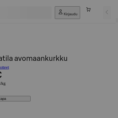
Kirjaudu
atila avomaankurkku
otteet
€
€/kg
stapa