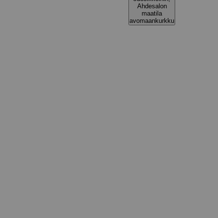
Ahdesalon
maatila
avomaankurkku