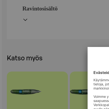
Ravintosisältö
Katso myös