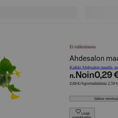
Ei valikoimassa
Ahdesalon ma
Kaikki Ahdesalon maatila -tu
Noin
0,29 
n.
vertailuhinta 2,59 
2,59 €/kg
Valitse toimitu
Lisää
suosikkeihin,