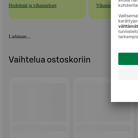
Hedelmät ja vihannekset
Vihannekset
Ladataan...
Vaihtelua ostoskoriin
Ohita listaus