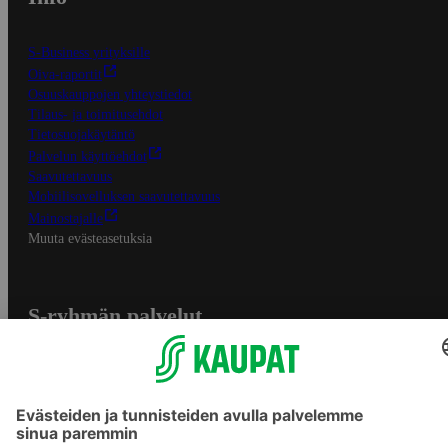
S-Business yrityksille
Oiva-raportit
Osuuskauppojen yhteystiedot
Tilaus- ja toimitusehdot
Tietosuojakäytäntö
Palvelun käyttöehdot
Saavutettavuus
Mobiilisovelluksen saavutettavuus
Mainostajalle
Muuta evästeasetuksia
S-ryhmän palvelut
S-ryhmä
Asiakasomistajuus
Yhteishyvä Ruoka -sovellus
S-ostoslista -sovellus