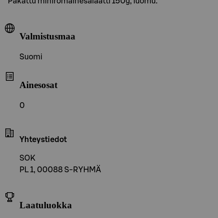
Pakattu miniromainesalaatti 150g, luomu.
Valmistusmaa
Suomi
Ainesosat
0
Yhteystiedot
SOK
PL 1, 00088 S-RYHMÄ
Laatuluokka