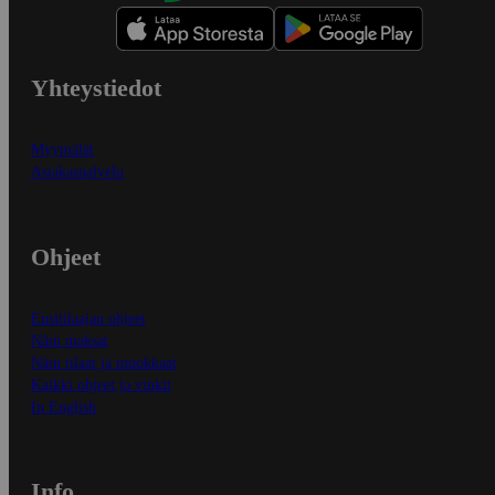
Yhteystiedot
Myymälät
Asiakaspalvelu
Ohjeet
Ensitilaajan ohjeet
Näin maksat
Näin tilaat ja muokkaat
Kaikki ohjeet ja vinkit
In English
Info