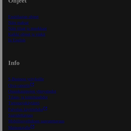
Ohjeet
Ensitilaajan ohjeet
Näin maksat
Näin tilaat ja muokkaat
Kaikki ohjeet ja vinkit
In English
Info
S-Business yrityksille
Oiva-raportit
Osuuskauppojen yhteystiedot
Tilaus- ja toimitusehdot
Tietosuojakäytäntö
Palvelun käyttöehdot
Saavutettavuus
Mobiilisovelluksen saavutettavuus
Mainostajalle