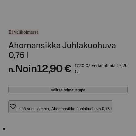
Ei valikoimassa
Ahomansikka Juhlakuohuva
0,75 l
vertailuhinta 17,20
Noin
12,90 €
17,20 €/l
n.
€/l
Valitse toimitustapa
Lisää suosikkeihin, Ahomansikka Juhlakuohuva 0,75 l