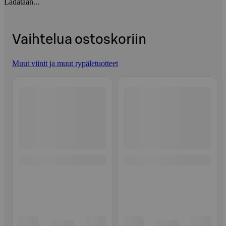
Ladataan...
Vaihtelua ostoskoriin
Muut viinit ja muut rypäletuotteet
Ohita listaus