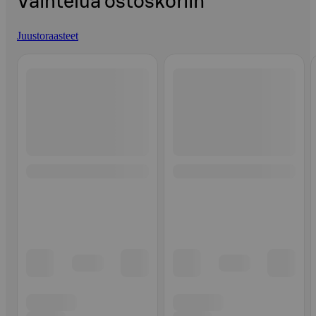
Vaihtelua ostoskoriin
Juustoraasteet
Ohita listaus