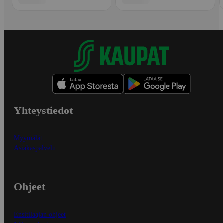
Yhteystiedot
Myymälät
Asiakaspalvelu
Ohjeet
Ensitilaajan ohjeet