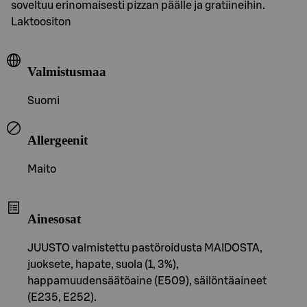
soveltuu erinomaisesti pizzan päälle ja gratiineihin.
Laktoositon
Valmistusmaa
Suomi
Allergeenit
Maito
Ainesosat
JUUSTO valmistettu pastöroidusta MAIDOSTA,
juoksete, hapate, suola (1, 3%),
happamuudensäätöaine (E509), säilöntäaineet
(E235, E252).