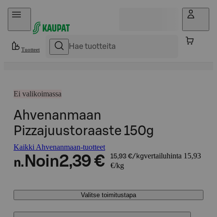
Hyppää sisältöön
Tuotteet
Ei valikoimassa
Ahvenanmaan
Pizzajuustoraaste 150g
Kaikki Ahvenanmaan-tuotteet
vertailuhinta 15,93
Noin
2,39 €
15,93 €/kg
n.
€/kg
Valitse toimitustapa