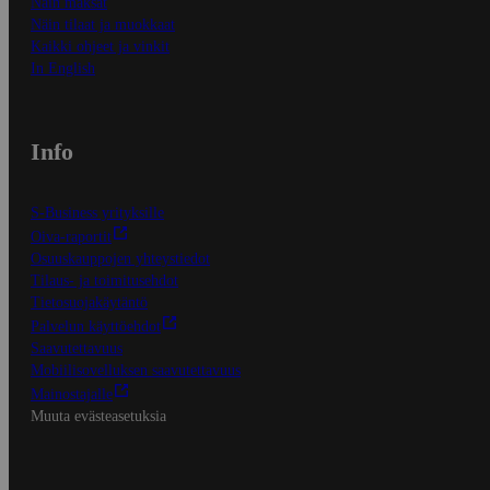
Näin maksat
Näin tilaat ja muokkaat
Kaikki ohjeet ja vinkit
In English
Info
S-Business yrityksille
Oiva-raportit
Osuuskauppojen yhteystiedot
Tilaus- ja toimitusehdot
Tietosuojakäytäntö
Palvelun käyttöehdot
Saavutettavuus
Mobiilisovelluksen saavutettavuus
Mainostajalle
Muuta evästeasetuksia