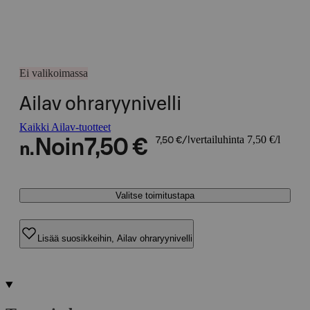
Ei valikoimassa
Ailav ohraryynivelli
Kaikki Ailav-tuotteet
vertailuhinta 7,50 €/l
Noin
7,50 €
7,50 €/l
n.
Valitse toimitustapa
Lisää suosikkeihin, Ailav ohraryynivelli