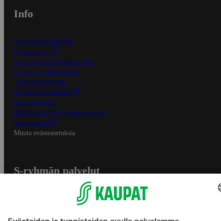
Info
S-Business yrityksille
Oiva-raportit
Osuuskauppojen yhteystiedot
Tilaus- ja toimitusehdot
Tietosuojakäytäntö
Palvelun käyttöehdot
Saavutettavuus
Mobiilisovelluksen saavutettavuus
Mainostajalle
Muuta evästeasetuksia
S-ryhmän palvelut
S-ryhmä
Asiakasomistajuus