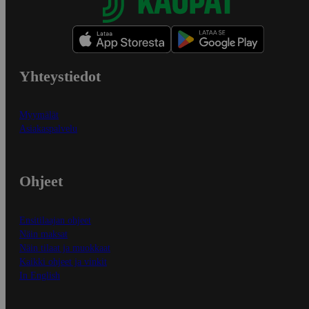
Yhteystiedot
Myymälät
Asiakaspalvelu
Ohjeet
Ensitilaajan ohjeet
Näin maksat
Näin tilaat ja muokkaat
Kaikki ohjeet ja vinkit
In English