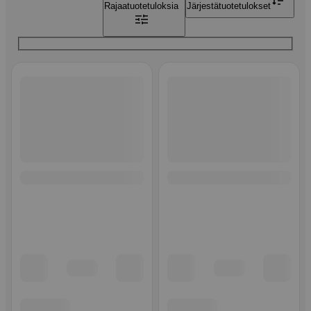
Rajaa
tuotetuloksia
Järjestä
tuotetulokset