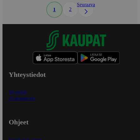
Seuraava
2
1
Yhteystiedot
Myymälät
Asiakaspalvelu
Ohjeet
Ensitilaajan ohjeet