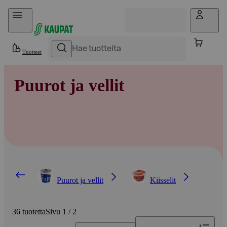
Hyppää sisältöön
Tuotteet
Puurot ja vellit
Puurot ja vellit
Kiisselit
36 tuotetta
Sivu 1 / 2