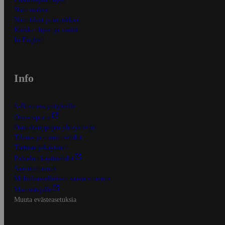
Näin maksat
Näin tilaat ja muokkaat
Kaikki ohjeet ja vinkit
In English
Info
S-Business yrityksille
Oiva-raportit
Osuuskauppojen yhteystiedot
Tilaus- ja toimitusehdot
Tietosuojakäytäntö
Palvelun käyttöehdot
Saavutettavuus
Mobiilisovelluksen saavutettavuus
Mainostajalle
Muuta evästeasetuksia