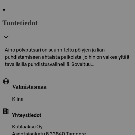
Tuotetiedot
Aino pölyputsari on suunniteltu pölyjen ja lian
puhdistamiseen ahtaista paikoista, joihin on vaikea yltää
tavallisilla puhdistusvälineillä. Soveltuu…
Valmistusmaa
Kiina
Yhteystiedot
Kotilaakso Oy
Asentajankatu 6 33840 Tampere