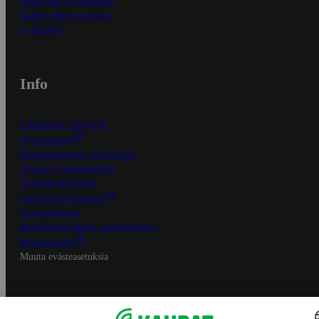
Näin tilaat ja muokkaat
Kaikki ohjeet ja vinkit
In English
Info
S-Business yrityksille
Oiva-raportit
Osuuskauppojen yhteystiedot
Tilaus- ja toimitusehdot
Tietosuojakäytäntö
Palvelun käyttöehdot
Saavutettavuus
Mobiilisovelluksen saavutettavuus
Mainostajalle
Muuta evästeasetuksia
S-ryhmän palvelut