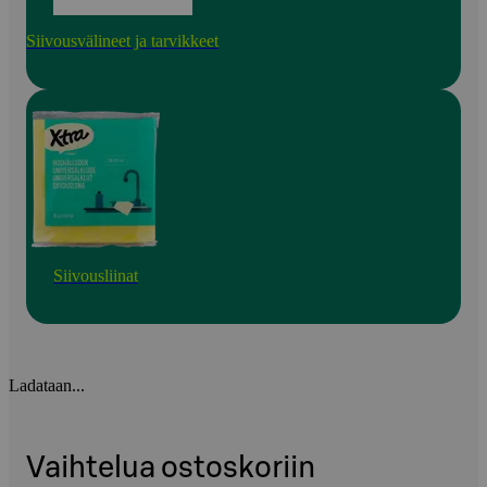
Siivousvälineet ja tarvikkeet
Siivousliinat
Ladataan...
Vaihtelua ostoskoriin