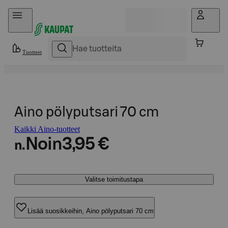
Hyppää sisältöön
Tuotteet
Aino pölyputsari 70 cm
Kaikki Aino-tuotteet
Noin
3,95 €
n.
Valitse toimitustapa
Lisää suosikkeihin, Aino pölyputsari 70 cm