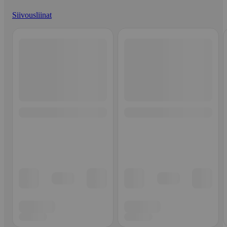
Siivousliinat
Ohita listaus