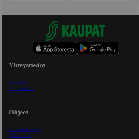
Yhteystiedot
Myymälät
Asiakaspalvelu
Ohjeet
Ensitilaajan ohjeet
Näin maksat