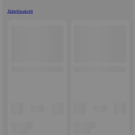
Jäätelöpaketit
Ohita listaus