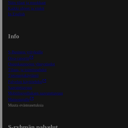
Näin tilaat ja muokkaat
Kaikki ohjeet ja vinkit
In English
Info
S-Business yrityksille
Oiva-raportit
Osuuskauppojen yhteystiedot
Tilaus- ja toimitusehdot
Tietosuojakäytäntö
Palvelun käyttöehdot
Saavutettavuus
Mobiilisovelluksen saavutettavuus
Mainostajalle
Muuta evästeasetuksia
S-ryhmän palvelut