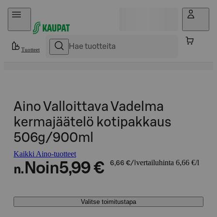
Hyppää sisältöön
Tuotteet
Aino Valloittava Vadelma
kermajäätelö kotipakkaus
506g/900ml
Kaikki Aino-tuotteet
vertailuhinta 6,66 €/l
Noin
5,99 €
6,66 €/l
n.
Valitse toimitustapa