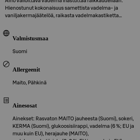
Aino Valloittava Vadelma ihastuttaa raikkaudellaan.
Hienostunut kokonaisuus samettista vadelma- ja
vaniljakermajäätelöä, raikasta vadelmakastiketta…
Valmistusmaa
Suomi
Allergeenit
Maito, Pähkinä
Ainesosat
Ainekset: Rasvaton MAITO jauheesta (Suomi), sokeri,
KERMA (Suomi), glukoosisiirappi, vadelma (6 %; EU ja
muu kuin EU), herajauhe (MAITO),