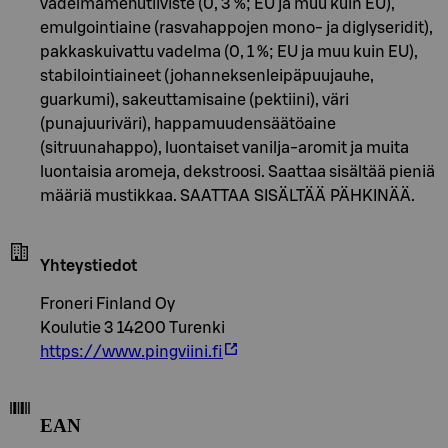
vadelmamehutiiviste (0, 3 %; EU ja muu kuin EU),
emulgointiaine (rasvahappojen mono- ja diglyseridit),
pakkaskuivattu vadelma (0, 1 %; EU ja muu kuin EU),
stabilointiaineet (johanneksenleipäpuujauhe,
guarkumi), sakeuttamisaine (pektiini), väri
(punajuuriväri), happamuudensäätöaine
(sitruunahappo), luontaiset vanilja-aromit ja muita
luontaisia aromeja, dekstroosi. Saattaa sisältää pieniä
määriä mustikkaa. SAATTAA SISÄLTÄÄ PÄHKINÄÄ.
Yhteystiedot
Froneri Finland Oy
Koulutie 3 14200 Turenki
https://www.pingviini.fi
EAN