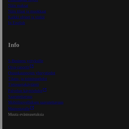
Näin maksat
Näin tilaat ja muokkaat
Kaikki ohjeet ja vinkit
In English
Info
S-Business yrityksille
Oiva-raportit
Osuuskauppojen yhteystiedot
Tilaus- ja toimitusehdot
Tietosuojakäytäntö
Palvelun käyttöehdot
Saavutettavuus
Mobiilisovelluksen saavutettavuus
Mainostajalle
Muuta evästeasetuksia