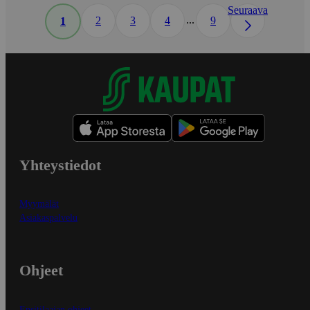
Seuraava
...
2
3
4
9
1
Yhteystiedot
Myymälät
Asiakaspalvelu
Ohjeet
Ensitilaajan ohjeet