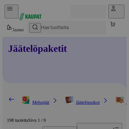
Hyppää sisältöön
Tuotteet
Jäätelöpaketit
Mehujäät
Jäätelöpuikot
J
198 tuotetta
Sivu 1 / 9