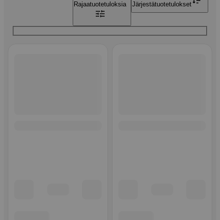
Rajaa
tuotetuloksia
Järjestä
tuotetulokset