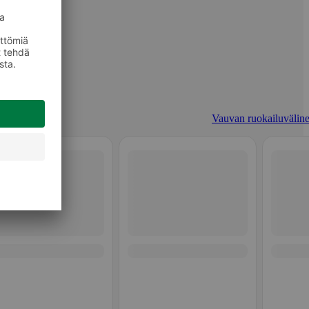
Vauvan ruokailuväline