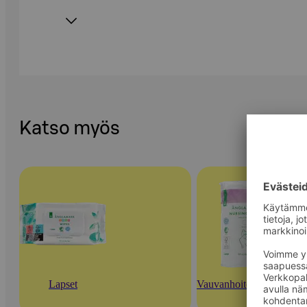
Katso myös
Lapset
Vauvanhoitotarvikkeet