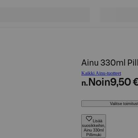
Ainu 330ml Pil
Kaikki Ainu-tuotteet
Noin
9,50 
n.
Valitse toimitu
Lisää
suosikkeihin,
Ainu 330ml
Pillimuki