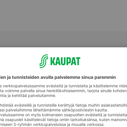
Vauvan ruokailuvälineet