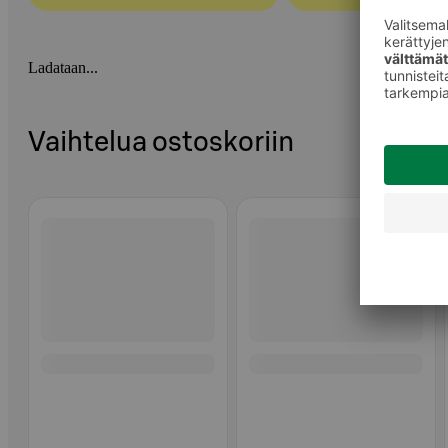
Ladataan...
Vaihtelua ostoskoriin
Ohita listaus