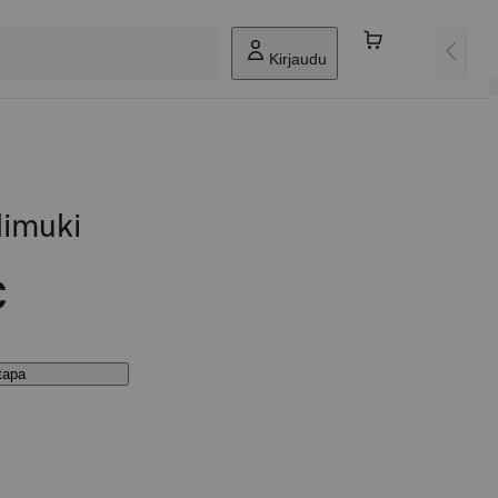
Kirjaudu
limuki
€
stapa