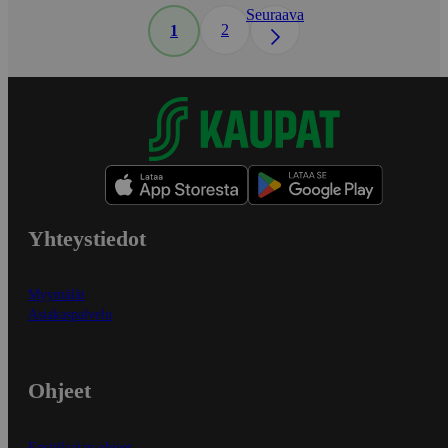
Seuraava
2
1
Yhteystiedot
Myymälät
Asiakaspalvelu
Ohjeet
Ensitilaajan ohjeet