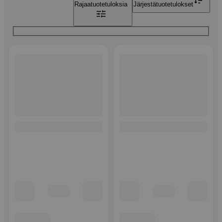
Rajaa
tuotetuloksia
Järjestä
tuotetulokset