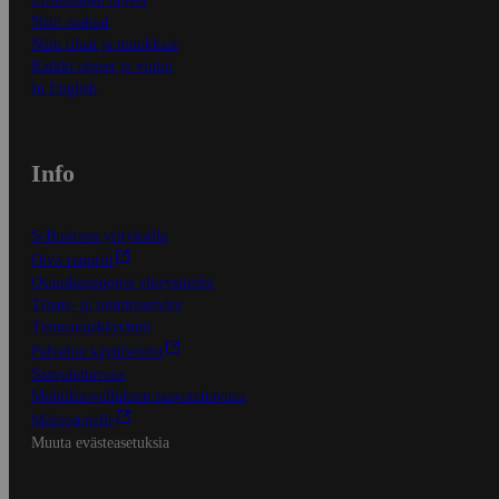
Näin maksat
Näin tilaat ja muokkaat
Kaikki ohjeet ja vinkit
In English
Info
S-Business yrityksille
Oiva-raportit
Osuuskauppojen yhteystiedot
Tilaus- ja toimitusehdot
Tietosuojakäytäntö
Palvelun käyttöehdot
Saavutettavuus
Mobiilisovelluksen saavutettavuus
Mainostajalle
Muuta evästeasetuksia